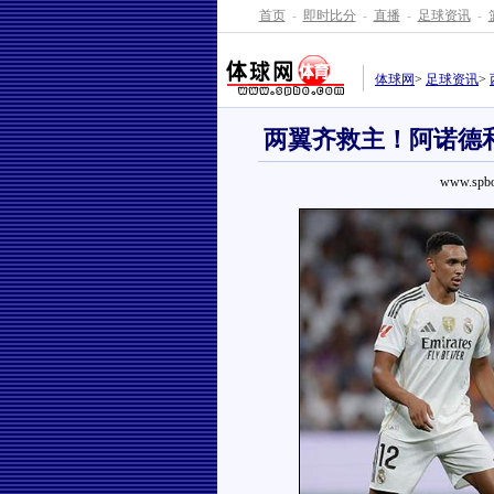
首页
-
即时比分
-
直播
-
足球资讯
-
体球网
>
足球资讯
>
两翼齐救主！阿诺德
www.spbo