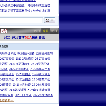
赛前简报：莱切主场硬撼科木
队外援锁定中超强援，马德鲁加或重返巴
克福锁定诺丁汉森林前锋：转会市场的潜
昨日
今日
明日
2025-2026赛季
NBA
最新资讯
题报道
26美加墨世界盃
歐洲區外圍賽
亞洲區外圍賽
6-2027歐冠盃
2026-27歐霸盃
26-27歐協盃
5世冠盃
2025-26亞冠精英
25-26亞冠乙级
7亞洲盃
2025非洲國家盃
2026南美自由盃
5-26英足總盃
25-26德國盃
25-26意大利盃
5-26西班牙盃
25-26法國盃
25-26葡萄牙盃
5-26荷蘭盃
25-26比利時盃
25-26土耳其盃
6巴西盃
2026阿根廷盃
2026南美洲球會盃
6中國足協盃
2025日天皇盃
2025南韓足總盃
盃赛资料>>