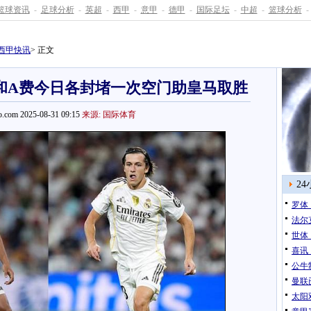
篮球资讯
-
足球分析
-
英超
-
西甲
-
意甲
-
德甲
-
国际足坛
-
中超
-
篮球分析
-
西甲快讯
> 正文
和A费今日各封堵一次空门助皇马取胜
.com 2025-08-31 09:15
来源: 国际体育
2
罗体
法尔
世体
喜讯
公牛
曼联
太阳双