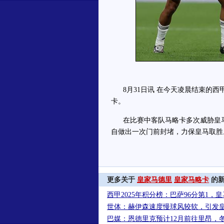
8月31日讯 在今天凌晨结束的西甲
卡。
在比赛中客队马略卡多次威胁皇马
自做出一次门前封堵，力保皇马取胜
更多关于
皇家马德里
皇家马略卡
的
西甲2025年积分榜：巴萨96分第1，皇
世体：赫伊森速度慢球风较软，引发
巴媒：恩德里克预计12月前往里昂，