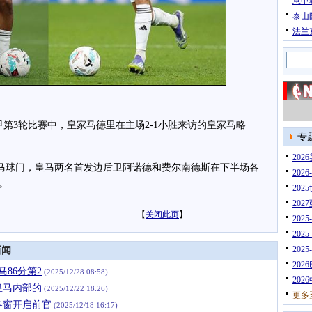
意甲
泰山
法兰
第3轮比赛中，皇家马德里在主场2-1小胜来访的皇家马略
专
20
球门，皇马两名首发边后卫阿诺德和费尔南德斯在下半场各
202
。
202
202
【
关闭此页
】
202
202
202
新闻
202
马86分第2
(2025/12/28 08:58)
202
皇马内部的
(2025/12/22 18:26)
更多
冬窗开启前官
(2025/12/18 16:17)