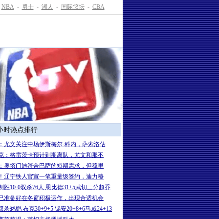
NBA
-
勇士
-
湖人
-
国际篮坛
-
CBA
4小时热点排行
：尤文关注中场伊斯梅尔-科内，萨索洛估
克：格雷茨卡预计到期离队，尤文和那不
：奥塔门迪符合巴萨的短期需求，但穆里
！辽宁铁人官宣一笔重量级签约，迪力穆
制胜10-0双杀76人 恩比德31+5武切三分超乔
已准备好在冬窗积极运作，出现合适机会
杀鹈鹕 布克30+9+5 锡安20+8+6马威24+13