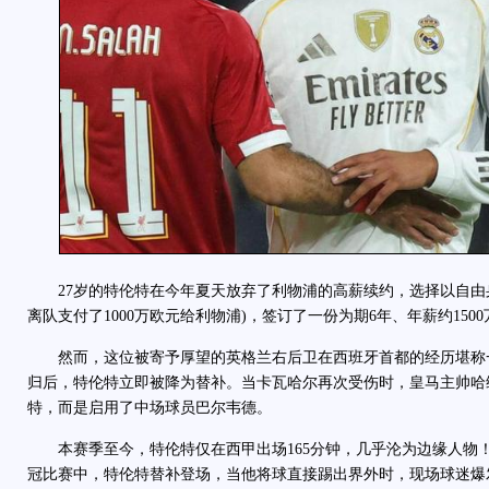
27岁的特伦特在今年夏天放弃了利物浦的高薪续约，选择以自由
离队支付了1000万欧元给利物浦)，签订了一份为期6年、年薪约150
然而，这位被寄予厚望的英格兰右后卫在西班牙首都的经历堪称
归后，特伦特立即被降为替补。当卡瓦哈尔再次受伤时，皇马主帅哈
特，而是启用了中场球员巴尔韦德。
本赛季至今，特伦特仅在西甲出场165分钟，几乎沦为边缘人物！
冠比赛中，特伦特替补登场，当他将球直接踢出界外时，现场球迷爆