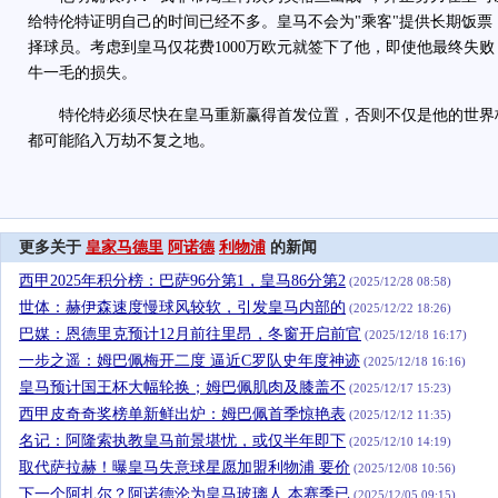
给特伦特证明自己的时间已经不多。皇马不会为"乘客"提供长期饭票
择球员。考虑到皇马仅花费1000万欧元就签下了他，即使他最终失
牛一毛的损失。
特伦特必须尽快在皇马重新赢得首发位置，否则不仅是他的世界
都可能陷入万劫不复之地。
更多关于
皇家马德里
阿诺德
利物浦
的新闻
西甲2025年积分榜：巴萨96分第1，皇马86分第2
(2025/12/28 08:58)
世体：赫伊森速度慢球风较软，引发皇马内部的
(2025/12/22 18:26)
巴媒：恩德里克预计12月前往里昂，冬窗开启前官
(2025/12/18 16:17)
一步之遥：姆巴佩梅开二度 逼近C罗队史年度神迹
(2025/12/18 16:16)
皇马预计国王杯大幅轮换；姆巴佩肌肉及膝盖不
(2025/12/17 15:23)
西甲皮奇奇奖榜单新鲜出炉：姆巴佩首季惊艳表
(2025/12/12 11:35)
名记：阿隆索执教皇马前景堪忧，或仅半年即下
(2025/12/10 14:19)
取代萨拉赫！曝皇马失意球星愿加盟利物浦 要价
(2025/12/08 10:56)
下一个阿扎尔？阿诺德沦为皇马玻璃人 本赛季已
(2025/12/05 09:15)