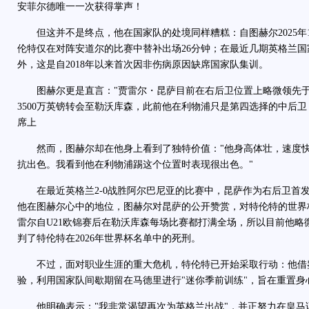
安菲尔德唯一一次获得掌声！
但这并不是终点，他在国家队的处境同样糟糕：自图赫尔2025年
伦特仅在对阵安道尔的比赛中替补出场26分钟；在最近几期英格兰
外，这是自2018年以来首次因非伤病原因缺席国家队集训。
图赫尔更是直言："贾雷尔・昆萨目前在右后卫位置上略微领先于
3500万英镑转会至勒沃库森，此前他在利物浦只是第四选择的中后
席上
然而，图赫尔却在他身上看到了独特价值："他身高体壮，速度快
抗出色。我看到他在利物浦踢这个位置时表现很出色。"
在最近英格兰2-0战胜阿尔巴尼亚的比赛中，昆萨作为右后卫首
他在图赫尔心中的地位，图赫尔对昆萨的公开赞赏，对特伦特的世界
雷尔自U21欧锦赛后在勒沃库森每场比赛都打满全场，所以目前他略
判了特伦特在2026年世界杯名单中的死刑。
不过，面对职业生涯的重大危机，特伦特已开始采取行动：他借
验，利用国家队间歇期留在马德里进行"迷你季前训练"，旨在重置身
他明确表示："我非常渴望再次为英格兰出战"，并正努力在皇马