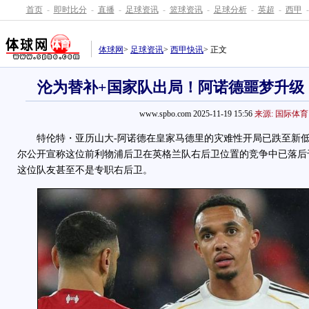
首页
-
即时比分
-
直播
-
足球资讯
-
篮球资讯
-
足球分析
-
英超
-
西甲
-
体球网
>
足球资讯
>
西甲快讯
> 正文
沦为替补+国家队出局！阿诺德噩梦升级
www.spbo.com 2025-11-19 15:56
来源: 国际体育
特伦特・亚历山大-阿诺德在皇家马德里的灾难性开局已跌至新低
尔公开宣称这位前利物浦后卫在英格兰队右后卫位置的竞争中已落后
这位队友甚至不是专职右后卫。