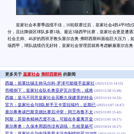
皇家社会本赛季战绩不佳，16轮联赛过后，皇家社会4胜4平8负仅
分，且比降级区球队多赛1场。最近3场西甲比赛，皇家社会更是遭遇
社会主帅、46岁的西班牙教头塞尔吉奥·弗郎西斯科面临巨大压力，如
场西甲，球队战绩仍无好转，皇家社会管理层就将考虑解雇塞尔吉奥
更多关于
皇家社会
弗郎西斯科
的新闻
西媒：前莱比锡主帅马尔科-罗泽可能接手皇家社
(2025/12/15 14:15)
劳模倒下，皇家社会队长奥亚萨瓦尔受伤，或将
(2025/11/28 15:49)
西媒：皇马不同意皇家社会买断久保建英的转会
(2025/11/14 14:32)
官方：皇家社会与B队射手王卡雷拉续约，近期已
(2025/11/07 14:47)
塞尔希奥谈巴斯克德比赛后冲突：阿兰布鲁不太
(2025/11/03 15:42)
阿斯：苏契奇精神态度不佳，可能在冬窗离开皇
(2025/11/01 16:17)
塞尔希奥：久保本周因伤没有训练；扎哈里扬可
(2025/10/24 16:27)
官方：皇家社会与中场新星卡沃内利续约至2028年
(2025/10/24 15:47)