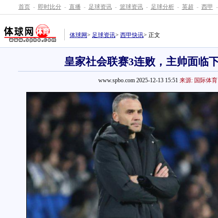
首页
-
即时比分
-
直播
-
足球资讯
-
篮球资讯
-
足球分析
-
英超
-
西甲
-
体球网
>
足球资讯
>
西甲快讯
> 正文
皇家社会联赛3连败，主帅面临
www.spbo.com 2025-12-13 15:51
来源: 国际体育