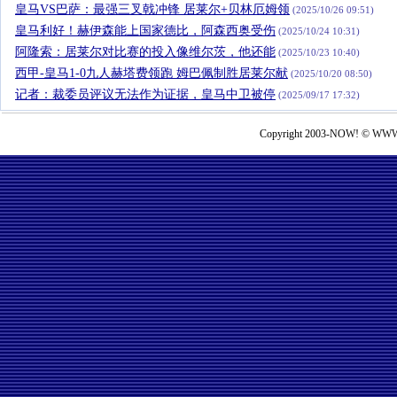
皇马VS巴萨：最强三叉戟冲锋 居莱尔+贝林厄姆领
(2025/10/26 09:51)
皇马利好！赫伊森能上国家德比，阿森西奥受伤
(2025/10/24 10:31)
阿隆索：居莱尔对比赛的投入像维尔茨，他还能
(2025/10/23 10:40)
西甲-皇马1-0九人赫塔费领跑 姆巴佩制胜居莱尔献
(2025/10/20 08:50)
记者：裁委员评议无法作为证据，皇马中卫被停
(2025/09/17 17:32)
Copyright 2003-NOW! © WWW