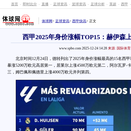
首页
-
即时比分
-
直播
-
足球资讯
-
篮球资讯
-
足球分析
-
英超
-
西甲
-
体球网
>
足球资讯
>
西甲快讯
> 正文
西甲2025年身价涨幅TOP15：赫伊森上
www.spbo.com 2025-12-24 14:28
来源: 国际体育
北京时间12月24日，德转列出了2025年身价涨幅最高的15名西
暴涨5200万欧元高居第一，居莱尔上涨4500万欧元第二，阿尔瓦罗-卡
三，姆巴佩和佩德里上涨4000万欧元并列第四。