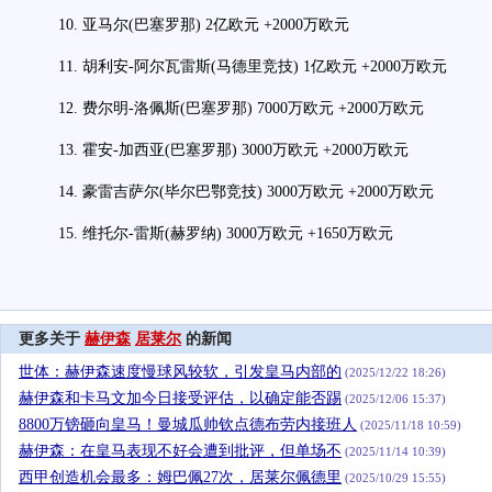
10. 亚马尔(巴塞罗那) 2亿欧元 +2000万欧元
11. 胡利安-阿尔瓦雷斯(马德里竞技) 1亿欧元 +2000万欧元
12. 费尔明-洛佩斯(巴塞罗那) 7000万欧元 +2000万欧元
13. 霍安-加西亚(巴塞罗那) 3000万欧元 +2000万欧元
14. 豪雷吉萨尔(毕尔巴鄂竞技) 3000万欧元 +2000万欧元
15. 维托尔-雷斯(赫罗纳) 3000万欧元 +1650万欧元
更多关于
赫伊森
居莱尔
的新闻
世体：赫伊森速度慢球风较软，引发皇马内部的
(2025/12/22 18:26)
赫伊森和卡马文加今日接受评估，以确定能否踢
(2025/12/06 15:37)
8800万镑砸向皇马！曼城瓜帅钦点德布劳内接班人
(2025/11/18 10:59)
赫伊森：在皇马表现不好会遭到批评，但单场不
(2025/11/14 10:39)
西甲创造机会最多：姆巴佩27次，居莱尔佩德里
(2025/10/29 15:55)