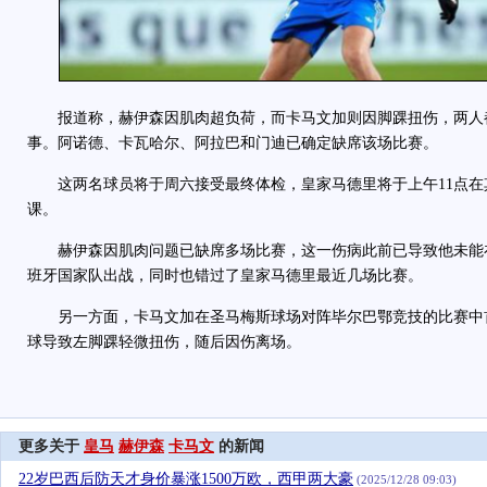
报道称，赫伊森因肌肉超负荷，而卡马文加则因脚踝扭伤，两人
事。阿诺德、卡瓦哈尔、阿拉巴和门迪已确定缺席该场比赛。
这两名球员将于周六接受最终体检，皇家马德里将于上午11点在
课。
赫伊森因肌肉问题已缺席多场比赛，这一伤病此前已导致他未能在
班牙国家队出战，同时也错过了皇家马德里最近几场比赛。
另一方面，卡马文加在圣马梅斯球场对阵毕尔巴鄂竞技的比赛中
球导致左脚踝轻微扭伤，随后因伤离场。
更多关于
皇马
赫伊森
卡马文
的新闻
22岁巴西后防天才身价暴涨1500万欧，西甲两大豪
(2025/12/28 09:03)