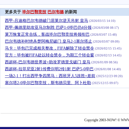
更多关于
毕尔巴鄂竞技
巴尔韦德
的新闻
西甲-吕迪格巴尔韦德破门居莱尔逆天吊射 皇马
(2026/03/15 14:10)
西甲-佩德里助攻亚马尔制胜 巴萨1-0毕巴仍4分领
(2026/03/08 08:17)
莱万恢复正常合练，客战毕尔巴鄂竞技将领衔巴
(2026/03/07 15:48)
巴尔韦德补时绝杀楚阿梅尼破门 皇马2-1塞尔塔止
(2026/03/07 09:09)
马卡：毕包已完成相关整改，FIFA解除了转会禁令
(2026/02/15 15:45)
官方：毕包被FIFA处以转会禁令，为期三个转会窗
(2026/02/13 14:45)
西超杯-巴尔韦德世界波+助攻罗德里戈破门 皇马
(2026/01/09 08:56)
西超杯-拉菲尼亚2射1传费尔明2传1射 巴萨5-0毕巴
(2026/01/08 14:40)
一场2-1！打出西甲争四黑马：西班牙人5连胜+差前
(2025/12/23 09:20)
塞尔塔2-0毕尔巴鄂竞技，斯韦德贝里、阿卜杜勒
(2025/12/15 09:07)
Copyright 2003-NOW! © WWW