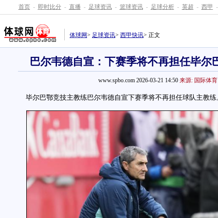
首页
-
即时比分
-
直播
-
足球资讯
-
篮球资讯
-
足球分析
-
英超
-
西甲
-
体球网
>
足球资讯
>
西甲快讯
> 正文
巴尔韦德自宣：下赛季将不再担任毕尔
www.spbo.com 2026-03-21 14:50
来源: 国际体育
毕尔巴鄂竞技主教练巴尔韦德自宣下赛季将不再担任球队主教练