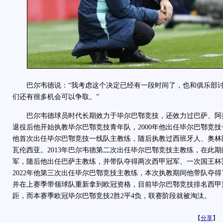
巴尔韦德说：“我考虑这个决定已经有一段时间了，也和俱乐部讨
们还有很多机会可以争取。”
巴尔韦德球员时代长期效力于毕尔巴鄂竞技，还效力过巴萨、阿
退役后他开始执教毕尔巴鄂竞技青年队，2000年他出任毕尔巴鄂竞技一
他首次出任毕尔巴鄂竞技一线队主教练，随后执教过西班牙人、奥林
瓦伦西亚。2013年巴尔韦德第二次出任毕尔巴鄂竞技主教练，在此
军，随后他出任巴萨主教练，并带队夺得两次西甲冠军、一次国王杯
2022年他第三次出任毕尔巴鄂竞技主教练，本次执教期间他带队夺得了
并在上赛季带领球队重新拿到欧冠资格，目前毕尔巴鄂竞技排名西甲第
距，而本赛季欧冠毕尔巴鄂竞技2胜2平4负，联赛阶段就被淘汰。
【
分享
】