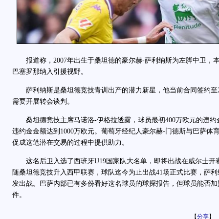
报道称，2007年出生于桑坦德的豪尔赫-萨利纳斯为左脚中卫，
巴塞罗那纳入引援视野。
萨利纳斯是桑坦德竞技青训出产的潜力新星，他当前合同签约至20
需要开展转会谈判。
桑坦德竞技主席马诺洛-伊格拉透露，球员最初400万欧元的违约
违约金金额达到1000万欧元。葡萄牙经纪人豪尔赫-门德斯与巴萨体
促成这笔潜在交易的过程中提供助力。
这名后卫入选了西班牙U19国家队大名单，即将出战在威尔士开赛
随桑坦德竞技升入西甲联赛，球队迄今为止出战41场正式比赛，萨利纳
发出战。巴萨内部已有多份看好这名球员的球探报告，但球员能否加
件。
【
分享
】