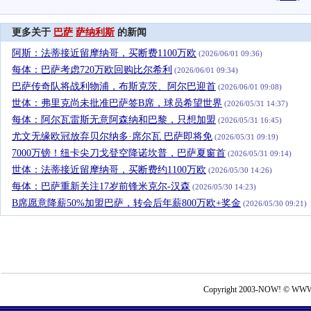
更多关于
巴萨
萨纳利斯
的新闻
阿斯：法蒂接近留摩纳哥，买断费1100万欧
(2026/06/01 09:36)
每体：巴萨考虑720万欧回购比尔希利
(2026/06/01 09:34)
巴萨传奇队将战利物浦，布斯克茨、阿尔巴迎首
(2026/06/01 09:08)
世体：弗里克尚未批准巴萨签B席，球员希望世界
(2026/05/31 14:37)
每体：阿尔瓦雷斯无意阿森纳和巴黎，只想加盟
(2026/05/31 16:45)
尤文无缘欧冠放弃贝尔纳多·席尔瓦 巴萨即将免
(2026/05/31 09:19)
7000万镑！纽卡尖刀戈登空降诺坎普，巴萨夏窗首
(2026/05/31 09:14)
世体：法蒂接近留摩纳哥，买断费约1100万欧
(2026/05/30 14:26)
每体：巴萨重新关注17岁前锋米克尔-汉森
(2026/05/30 14:23)
B席愿意降薪50%加盟巴萨，转会后年薪800万欧+奖金
(2026/05/30 09:21)
Copyright 2003-NOW! © WWW