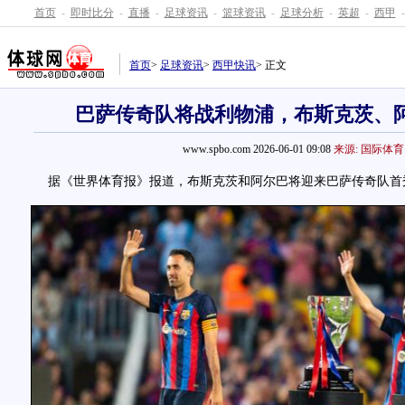
首页
-
即时比分
-
直播
-
足球资讯
-
篮球资讯
-
足球分析
-
英超
-
西甲
-
首页
>
足球资讯
>
西甲快讯
> 正文
巴萨传奇队将战利物浦，布斯克茨、
www.spbo.com 2026-06-01 09:08
来源: 国际体育
据《世界体育报》报道，布斯克茨和阿尔巴将迎来巴萨传奇队首