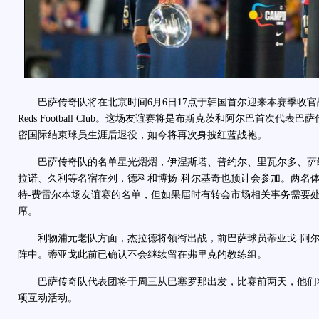
巴萨传奇队将在北京时间6月6日17点于韩国首尔迎来本赛季收官
Reds Football Club。这场友谊赛将是布斯克茨和阿尔巴首次代
密国际结束球员生涯后退役，如今将再次身披红蓝战袍。
巴萨传奇队的名单星光熠熠，伊涅斯塔、普约尔、里瓦尔多、萨
拉诺、久利等名宿在列，德科和博扬-科尔基奇也预计会参加。两名
特-费雷尔本场友谊赛的名单，但如果届时有转会市场相关事务需要
席。
利物浦元老队方面，杰拉德将领衔出战，前巴萨球员蒂亚戈-阿尔
阵中。蒂亚戈此前已确认不会继续留在弗里克的教练组。
巴萨传奇队代表团将于周三从巴塞罗那出发，比赛前两天，他们
项互动活动。