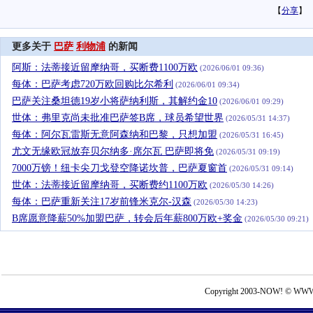
【
分享
】
更多关于
巴萨
利物浦
的新闻
阿斯：法蒂接近留摩纳哥，买断费1100万欧
(2026/06/01 09:36)
每体：巴萨考虑720万欧回购比尔希利
(2026/06/01 09:34)
巴萨关注桑坦德19岁小将萨纳利斯，其解约金10
(2026/06/01 09:29)
世体：弗里克尚未批准巴萨签B席，球员希望世界
(2026/05/31 14:37)
每体：阿尔瓦雷斯无意阿森纳和巴黎，只想加盟
(2026/05/31 16:45)
尤文无缘欧冠放弃贝尔纳多·席尔瓦 巴萨即将免
(2026/05/31 09:19)
7000万镑！纽卡尖刀戈登空降诺坎普，巴萨夏窗首
(2026/05/31 09:14)
世体：法蒂接近留摩纳哥，买断费约1100万欧
(2026/05/30 14:26)
每体：巴萨重新关注17岁前锋米克尔-汉森
(2026/05/30 14:23)
B席愿意降薪50%加盟巴萨，转会后年薪800万欧+奖金
(2026/05/30 09:21)
Copyright 2003-NOW! © WWW