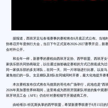
据报道，西班牙足坛各项赛事的赛程将在6月底正式公布。当地时间6月
协将召开年度例行大会，当日下午正式宣布2026-2027赛季开启，
会对外公开。
和去年一样，新赛季的赛程由西班牙足协、西甲联盟、西班牙女子足球
家俱乐部共同协商敲定，以往通过抽签确定赛程的方式已彻底成为过
同一家俱乐部的多支球队，在同一天、同一片球场进行比赛。以皇马
避免他们的一队、女足梯队及B队在同城同时开赛，最大化地提升赛
本次赛程发布仪式将在马德里的哥伦布广场举行，此地也是“西班
2026年美加墨世界杯期间，这里将成为西班牙国家队球迷的集中观
班牙球员工会（AFE）仍在针对赛程细节开展磋商工作。
由哈维尔-特瓦斯执掌的西甲联盟，希望新赛季联赛于8月15日的