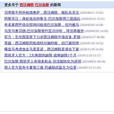
更多关于
西汉姆联
巴尔加斯
的新闻
贝蒂斯不想外租德奥萨，西汉姆联、狼队在关注
(2026/06/11 15:01)
阿斯关注：身处低谷的鲁文-巴尔加斯周三迎战比
(2026/05/12 15:21)
有多家西甲俱乐部询问租借巴尔加斯，但均被马
(2026/02/03 14:58)
马竞与奥贝德-巴尔加斯签约至2030年，球员将被外
(2026/02/02 14:30)
官方：瓦伦西亚签下31岁西汉姆联中场吉多-罗德
(2026/01/27 08:48)
英媒：西汉姆联想租借特尔施特根，但已被拒绝
(2026/01/18 14:52)
曝皇马考虑放走马里亚诺，西汉姆联是潜在下家
(2020/11/18 14:29)
西班牙人官方：2大将因伤缺阵 或将缺阵1个月
(2019/11/26 15:17)
巴尔加斯:西班牙人有很多机会 但没能转化为进球
(2019/09/21 08:19)
西人官方宣布今夏第三援 恐威胁武磊主力位置
(2019/07/15 11:35)