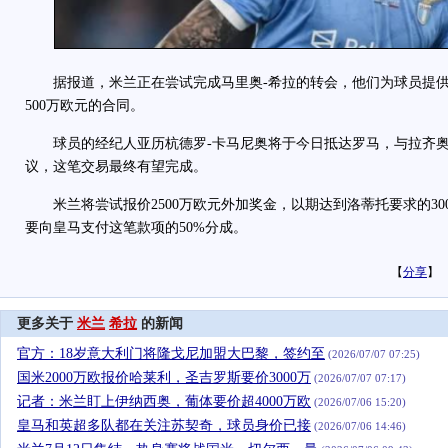
据报道，米兰正在尝试完成马里奥-希拉的转会，他们为球员提供
500万欧元的合同。
球员的经纪人亚历杭德罗-卡马尼奥将于今日抵达罗马，与
拉齐
议，这笔交易最终有望完成。
米兰将尝试报价2500万欧元外加奖金，以期达到洛蒂托要求的30
要向皇马支付这笔款项的50%分成。
【
分享
】
更多关于
米兰
希拉
的新闻
官方：18岁意大利门将隆戈尼加盟大巴黎，签约至
(2026/07/07 07:25)
国米2000万欧报价哈莱利，圣吉罗斯要价3000万
(2026/07/07 07:17)
记者：米兰盯上伊纳西奥，葡体要价超4000万欧
(2026/07/06 15:20)
皇马和英超多队都在关注苏契奇，球员身价已接
(2026/07/06 14:46)