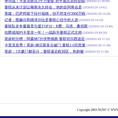
争夺战！卡里克钦点3千万爱徒 对手退出后转会稳
(2026/01/21 09:09)
曼联从未计划让梅努永久转会，他的合同将会是
(2026/01/20 14:41)
英媒：巴萨想留下拉什福德，但不想支付3000万欧
(2026/01/20 14:26)
记者：图赫尔和德泽尔比是曼联心目中的人选
(2026/01/20 14:10)
曼联队史冬窗最贵引援TOP10：B费、马塔、桑切斯
(2026/01/19 14:40)
拉爵或续约卡里克一年！一战跃升曼联正式主帅
(2026/01/19 09:20)
英超积分榜：阿森纳7分优势领跑 曼联切尔西追近
(2026/01/18 11:53)
卡里克首秀！英超-姆贝莫多古破门 曼联2-0完胜曼
(2026/01/18 11:40)
英超：3大豪门都丢分，曼联逼近欧冠区，热刺被
(2026/01/18 11:30)
Copyright 2003-NOW! © WWW