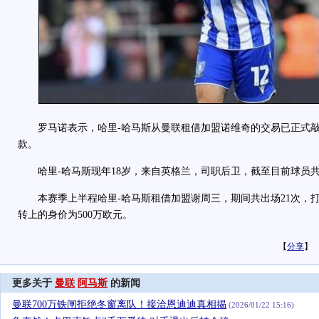
罗马诺表示，哈里-哈马斯从曼联租借加盟诺维奇的交易已正式敲
款。
哈里-哈马斯现年18岁，来自英格兰，司职后卫，截至目前球员共
本赛季上半程哈里-哈马斯租借加盟谢周三，期间共出场21次，打
转上的身价为500万欧元。
【
分享
】
更多关于
曼联
阿马斯
的新闻
曼联700万铁闸拒绝冬窗离队！接洽恩迪迪真相揭
(2026/01/22 15:16)