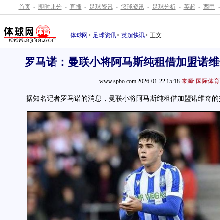
首页
-
即时比分
-
直播
-
足球资讯
-
篮球资讯
-
足球分析
-
英超
-
西甲
-
体球网
>
足球资讯
>
英超快讯
> 正文
罗马诺：曼联小将阿马斯纯租借加盟诺维
www.spbo.com 2026-01-22 15:18
来源: 国际体育
据知名记者罗马诺的消息，曼联小将阿马斯纯租借加盟诺维奇的