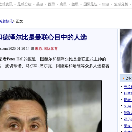
篮球资讯
-
足球分析
-
英超
-
西甲
-
意甲
-
德甲
-
国际足坛
-
中超
-
篮球分析
-
英超快讯
> 正文
和德泽尔比是曼联心目中的人选
.com 2026-01-20 14:10
来源: 国际体育
者Peter Hall的报道，图赫尔和德泽尔比是曼联正式主帅的
趣，波切蒂诺、马尔科-席尔瓦、阿隆索和哈维等众多人选都曾
2
弗拉
杜兰
记者
NB
曼联
亚历
英媒