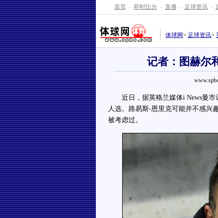
首页
-
即时比分
-
直播
-
足球资讯
-
体球网
>
足球资讯
>
记者：图赫尔
www.spbo
近日，据英格兰媒体i News曼市记
人选。路易斯-恩里克可能并不感兴
被考虑过。