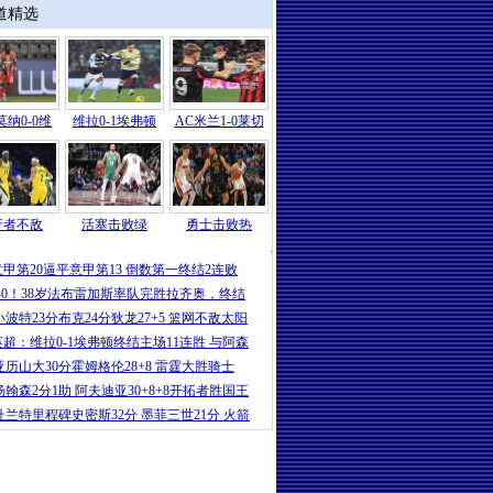
道精选
纳0-0维
维拉0-1埃弗顿
AC米兰1-0莱切
行者不敌
活塞击败绿
勇士击败热
勇士
|
库里19+11巴特勒17分 勇士击败
意甲第20逼平意甲第13 倒数第一终结2连败
3-0！38岁法布雷加斯率队完胜拉齐奥，终结
小波特23分布克24分狄龙27+5 篮网不敌太阳
英超：维拉0-1埃弗顿终结主场11连胜 与阿森
亚历山大30分霍姆格伦28+8 雷霆大胜骑士
杨翰森2分1助 阿夫迪亚30+8+8开拓者胜国王
杜兰特里程碑史密斯32分 墨菲三世21分 火箭