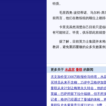
特质。
毛里西奥-波切蒂诺、马尔科-席尔
前而言，他们在教练组的顺位上都排
卡里克虽然清楚自己目前只是临时
有可能转正。毕竟，俱乐部此前就曾
据了解，目前英力士集团并未将此
教训，避免重蹈覆辙的众多失败案例
更多关于
水晶宫
曼联
的新闻
尤文加价至3300万欧报价马特塔，水
买球员从来不含糊，25岁中卫格伊加盟
曼联从未计划让梅努永久转会，他的
英媒：巴萨想留下拉什福德，但不想支付
记者：格伊已经通过了曼城的体检，将签
曼联队史冬窗最贵引援TOP10：B费