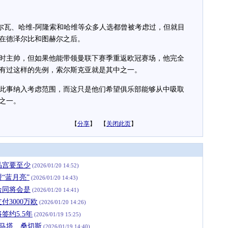
瓦、哈维-阿隆索和哈维等众多人选都曾被考虑过，但就目
在德泽尔比和图赫尔之后。
主帅，但如果他能带领曼联下赛季重返欧冠赛场，他完全
有过这样的先例，索尔斯克亚就是其中之一。
事纳入考虑范围，而这只是他们希望俱乐部能够从中吸取
之一。
【
分享
】 【
关闭此页
】
晶宫要至少
(2026/01/20 14:52)
“蓝月亮”
(2026/01/20 14:43)
合同将会是
(2026/01/20 14:41)
3000万欧
(2026/01/20 14:26)
约5.5年
(2026/01/19 15:25)
、马塔、桑切斯
(2026/01/19 14:40)