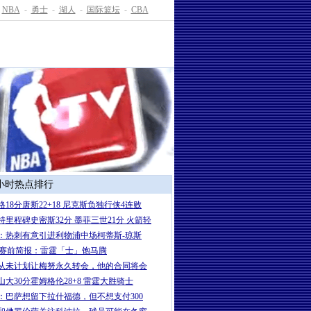
NBA
-
勇士
-
湖人
-
国际篮坛
-
CBA
4小时热点排行
格18分唐斯22+18 尼克斯负独行侠4连败
特里程碑史密斯32分 墨菲三世21分 火箭轻
：热刺有意引进利物浦中场柯蒂斯-琼斯
A赛前简报：雷霆「士」饱马腾
从未计划让梅努永久转会，他的合同将会
山大30分霍姆格伦28+8 雷霆大胜骑士
：巴萨想留下拉什福德，但不想支付300