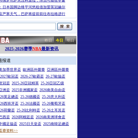
和佛罗伦萨关注科波拉，球员可能在冬窗
：日本国脚边锋平河悠租借加盟英冠赫尔
应严寒天气，巴萨将提前前往布拉格进行
昨日
今日
明日
2025-2026赛季
NBA
最新资讯
题报道
26美加墨世界盃
歐洲區外圍賽
亞洲區外圍賽
6-2027歐冠盃
2026-27歐霸盃
26-27歐協盃
5世冠盃
2025-26亞冠精英
25-26亞冠乙级
7亞洲盃
2025非洲國家盃
2026南美自由盃
5-26英足總盃
25-26德國盃
25-26意大利盃
5-26西班牙盃
25-26法國盃
25-26葡萄牙盃
5-26荷蘭盃
25-26比利時盃
25-26土耳其盃
6巴西盃
2026阿根廷盃
2026南美洲球會盃
6中國足協盃
2025日天皇盃
2025南韓足總盃
盃赛资料>>