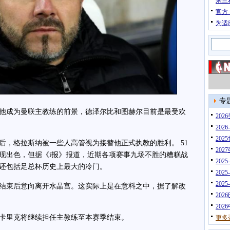
米兰
官方
为适
专
成为曼联主教练的前景，德泽尔比和图赫尔目前是最受欢
20
202
202
格拉斯纳被一些人高管视为接替他正式执教的胜利。 51
202
现出色，但据《i报》报道，近期各项赛事九场不胜的糟糕战
202
还包括足总杯历史上最大的冷门。
202
202
束后意向离开水晶宫。这实际上是在意料之中，据了解改
202
202
里克将继续担任主教练至本赛季结束。
更多