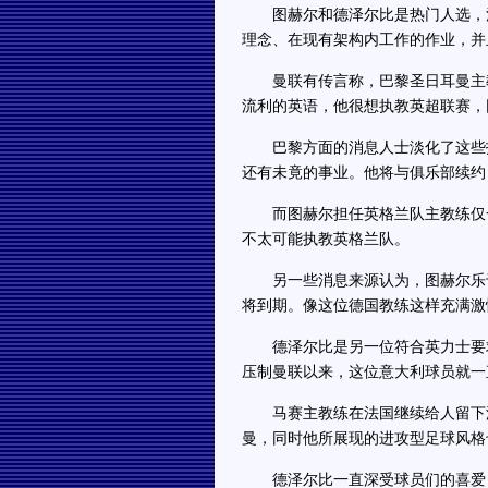
图赫尔和德泽尔比是热门人选，消
理念、在现有架构内工作的作业，并
曼联有传言称，巴黎圣日耳曼主教
流利的英语，他很想执教英超联赛，
巴黎方面的消息人士淡化了这些报
还有未竟的事业。他将与俱乐部续约，
而图赫尔担任英格兰队主教练仅一
不太可能执教英格兰队。
另一些消息来源认为，图赫尔乐于
将到期。像这位德国教练这样充满激
德泽尔比是另一位符合英力士要求
压制曼联以来，这位意大利球员就一
马赛主教练在法国继续给人留下深
曼，同时他所展现的进攻型足球风格
德泽尔比一直深受球员们的喜爱，