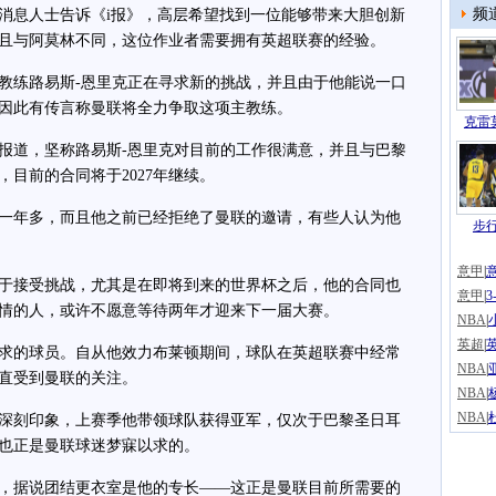
频
息人士告诉《i报》，高层希望找到一位能够带来大胆创新
且与阿莫林不同，这位作业者需要拥有英超联赛的经验。
练路易斯-恩里克正在寻求新的挑战，并且由于他能说一口
因此有传言称曼联将全力争取这项主教练。
克雷莫
道，坚称路易斯-恩里克对目前的工作很满意，并且与巴黎
目前的合同将于2027年继续。
年多，而且他之前已经拒绝了曼联的邀请，有些人认为他
步
意甲
|
接受挑战，尤其是在即将到来的世界杯之后，他的合同也
意甲
|
情的人，或许不愿意等待两年才迎来下一届大赛。
NBA
|
英超
|
的球员。自从他效力布莱顿期间，球队在英超联赛中经常
NBA
|
直受到曼联的关注。
NBA
|
NBA
|
刻印象，上赛季他带领球队获得亚军，仅次于巴黎圣日耳
也正是曼联球迷梦寐以求的。
据说团结更衣室是他的专长——这正是曼联目前所需要的