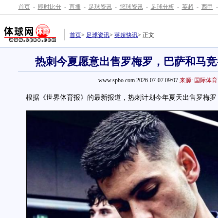
首页
-
即时比分
-
直播
-
足球资讯
-
篮球资讯
-
足球分析
-
英超
-
西甲
-
首页
>
足球资讯
>
英超快讯
> 正文
热刺今夏愿意出售罗梅罗，巴萨和马竞
www.spbo.com 2026-07-07 09:07
来源: 国际体育
根据《世界体育报》的最新报道，热刺计划今年夏天出售罗梅罗