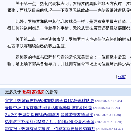
关于第一点，热刺的现状表明，罗梅罗的离队并非天方夜谭，罗
紧张，而球队目前的状况——下赛季无缘欧战——也使得继续留队显
此外，罗梅罗和队中其他几位球员一样，是更衣室里最有价值、
得任何的谈判都是一件棘手的事情，无论从竞技层面还是经济层面都
关于第二点，种种迹象表明，罗梅罗本人也确信他在热刺的时光
在西甲联赛继续自己的职业生涯。
罗梅罗的特点与巴萨和马竞的需求完美契合：一位顶级中后卫，
验，场上场下都具备领导力，并且拥有当今市场上同位置球员鲜少具
【
分享
】
更多关于
热刺
罗梅罗
的新闻
官方！热刺宣布托纳利加盟 转会费1亿镑再破队史
(2026/07/07 08:45)
曼联中场引援首选楚阿梅尼和斯科特 与热刺抢荷
(2026/07/04 09:24)
2人2亿,热刺新援连续两年降级,曼城带来罗德里接
(2026/07/03 14:38)
热刺签下托纳利和M费之后，帕利尼亚今夏不会留
(2026/07/03 11:30)
独立报：热刺有意克鲁皮，伯恩茅斯要价超8000万
(2026/07/02 14:42)