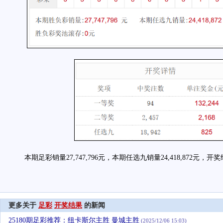
本期足彩销量27,747,796元，本期任选九销量24,418,872元，
更多关于
足彩
开奖结果
的新闻
25180期足彩推荐：纽卡斯尔主胜 曼城主胜
(2025/12/06 15:03)