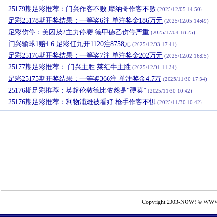
25179期足彩推荐：门兴作客不败 摩纳哥作客不败
(2025/12/05 14:50)
足彩25178期开奖结果：一等奖6注 单注奖金186万元
(2025/12/05 14:49)
足彩伤停：美因茨2主力停赛 德甲德乙伤停严重
(2025/12/04 18:25)
门兴输球1赔4.6 足彩任九开1120注8758元
(2025/12/03 17:41)
足彩25176期开奖结果：一等奖7注 单注奖金202万元
(2025/12/02 16:05)
25177期足彩推荐： 门兴主胜 莱红牛主胜
(2025/12/01 11:34)
足彩25175期开奖结果：一等奖366注 单注奖金4.7万
(2025/11/30 17:34)
25176期足彩推荐：英超伦敦德比依然是“硬菜”
(2025/11/30 10:42)
25176期足彩推荐：利物浦难被看好 枪手作客不惧
(2025/11/30 10:42)
Copyright 2003-NOW! © WWW