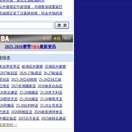
赛前简报：莱切主场硬撼科木
队外援锁定中超强援，马德鲁加或重返巴
克福锁定诺丁汉森林前锋：转会市场的潜
昨日
今日
明日
2025-2026赛季
NBA
最新资讯
题报道
26美加墨世界盃
歐洲區外圍賽
亞洲區外圍賽
6-2027歐冠盃
2026-27歐霸盃
26-27歐協盃
5世冠盃
2025-26亞冠精英
25-26亞冠乙级
7亞洲盃
2025非洲國家盃
2026南美自由盃
5-26英足總盃
25-26德國盃
25-26意大利盃
5-26西班牙盃
25-26法國盃
25-26葡萄牙盃
5-26荷蘭盃
25-26比利時盃
25-26土耳其盃
6巴西盃
2026阿根廷盃
2026南美洲球會盃
6中國足協盃
2025日天皇盃
2025南韓足總盃
盃赛资料>>