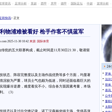
篮球资讯
-
足球分析
-
英超
-
西甲
-
意甲
-
德甲
-
国际足坛
-
中超
-
篮球分析
-
足彩快讯
> 正文
荐：利物浦难被看好 枪手作客不惧蓝军
.com 2025-11-30 10:42
来源: 国际体育
由传统的五大联赛构成，截止时间是11月30日21:30，敬请留
2
罗体
技状态、阵容完整度以及主场作战优势等多个方面，均显著
法尔
情况较为严重，球员士气也颇为低迷，同时还面临着巨大的
世体
实现爆冷逆袭，难度着实不小。综合各方面因素考量，本场
喜讯
利。（3）
公牛
曼联
太阳双
技状态以及过往交锋记录，诺丁汉森林坐镇主场，凭借高涨