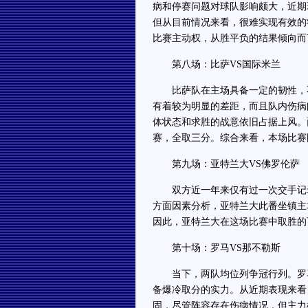
病和停赛问题对球队影响颇大，近期
但从目前情况来看，很难实现有效的
比赛主动权，从胜平负的结果倾向而
第八场：比萨VS国际米兰
比萨队在主场具备一定的韧性，
有着较为明显的差距，而且队内伤病
体状态和求胜的战意依旧占据上风。
赛，全取三分。综合来看，本场比赛
第九场：亚特兰大VS佛罗伦萨
双方近一年来仅有过一次交手记
方面因素分析，亚特兰大此番坐镇主
因此，亚特兰大在这场比赛中取胜的
第十场：罗马VS那不勒斯
当下，两队均位列争冠行列。罗
备爆冷取分的实力。从近期表现来看
固，尽管阵容存在伤病情况，但主力