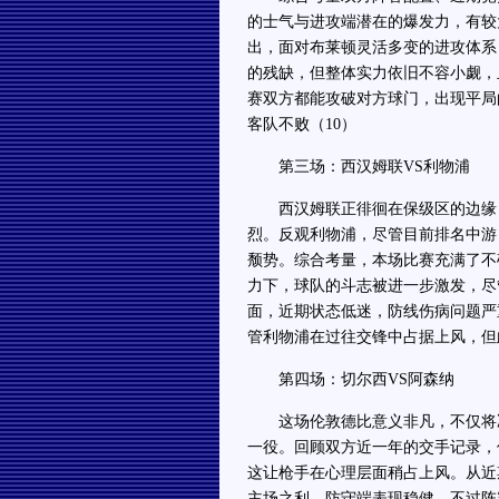
的士气与进攻端潜在的爆发力，有较
出，面对布莱顿灵活多变的进攻体系
的残缺，但整体实力依旧不容小觑，
赛双方都能攻破对方球门，出现平局
客队不败（10）
第三场：西汉姆联VS利物浦
西汉姆联正徘徊在保级区的边缘
烈。反观利物浦，尽管目前排名中游
颓势。综合考量，本场比赛充满了不
力下，球队的斗志被进一步激发，尽
面，近期状态低迷，防线伤病问题严
管利物浦在过往交锋中占据上风，但
第四场：切尔西VS阿森纳
这场伦敦德比意义非凡，不仅将
一役。回顾双方近一年的交手记录，
这让枪手在心理层面稍占上风。从近
主场之利，防守端表现稳健，不过阵