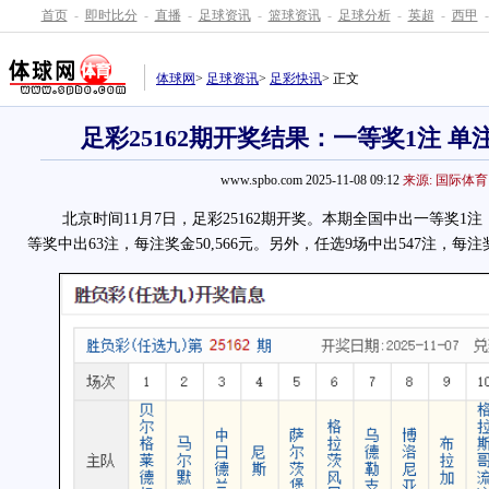
首页
-
即时比分
-
直播
-
足球资讯
-
篮球资讯
-
足球分析
-
英超
-
西甲
-
体球网
>
足球资讯
>
足彩快讯
> 正文
足彩25162期开奖结果：一等奖1注 单
www.spbo.com 2025-11-08 09:12
来源: 国际体育
北京时间11月7日，足彩25162期开奖。本期全国中出一等奖1注，每注
等奖中出63注，每注奖金50,566元。另外，任选9场中出547注，每注奖金