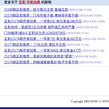
更多关于
足彩
开奖结果
的新闻
25180期足彩推荐：纽卡斯尔主胜 曼城主胜
(2025/12/06 15:03)
25179期足彩推荐：门兴作客不败 摩纳哥作客不败
(2025/12/05 14:50)
足彩25178期开奖结果：一等奖6注 单注奖金186万元
(2025/12/05 14:49)
足彩伤停：美因茨2主力停赛 德甲德乙伤停严重
(2025/12/04 18:25)
门兴输球1赔4.6 足彩任九开1120注8758元
(2025/12/03 17:41)
足彩25176期开奖结果：一等奖7注 单注奖金202万元
(2025/12/02 16:05)
25177期足彩推荐： 门兴主胜 莱红牛主胜
(2025/12/01 11:34)
足彩25175期开奖结果：一等奖366注 单注奖金4.7万
(2025/11/30 17:34)
25176期足彩推荐：英超伦敦德比依然是“硬菜”
(2025/11/30 10:42)
25176期足彩推荐：利物浦难被看好 枪手作客不惧
(2025/11/30 10:42)
Copyright 2003-NOW! © WWW