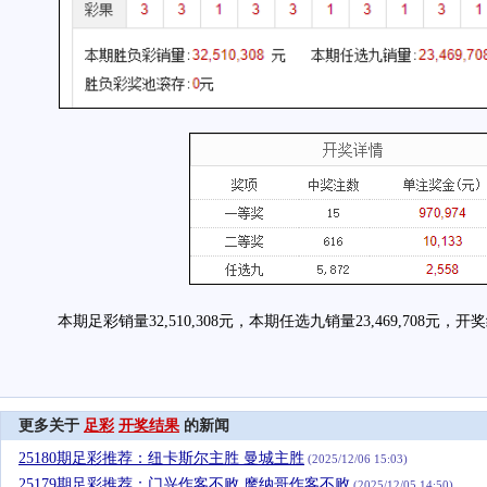
本期足彩销量32,510,308元，本期任选九销量23,469,708元
更多关于
足彩
开奖结果
的新闻
25180期足彩推荐：纽卡斯尔主胜 曼城主胜
(2025/12/06 15:03)
25179期足彩推荐：门兴作客不败 摩纳哥作客不败
(2025/12/05 14:50)