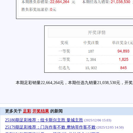
本期足彩销量22,664,264元，本期任选九销量21,038,530元
更多关于
足彩
开奖结果
的新闻
25180期足彩推荐：纽卡斯尔主胜 曼城主胜
(2025/12/06 15:03)
25179期足彩推荐：门兴作客不败 摩纳哥作客不败
(2025/12/05 14:50)