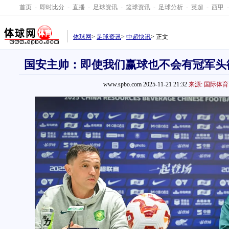
首页
-
即时比分
-
直播
-
足球资讯
-
篮球资讯
-
足球分析
-
英超
-
西甲
-
体球网
>
足球资讯
>
中超快讯
> 正文
国安主帅：即使我们赢球也不会有冠军头
www.spbo.com 2025-11-21 21:32
来源: 国际体育