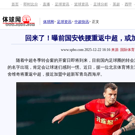
首页
-
即时比分
-
直播
-
足球资讯
-
篮球资讯
-
足球分析
-
英超
-
西甲
-
体球网
>
足球资讯
>
中超快讯
> 正文
回来了！曝前国安铁腰重返中超，或
www.spbo.com 2025-12-22 16:16
来源: 国际体育
随着中超冬季转会窗的开窗日即将到来，目前国内足球圈的转会
的名字出现，肯定会让球迷们感到一愣。近日，据一位北京体育博主
舍维奇将重返中超，接近加盟中超新军青岛西海岸。