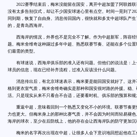
2022赛季结束后，梅米没能留在国安，离开中超加盟了阿联酋联
没有太多告别仪式，却让不少国安球迷心里有点空。时间一晃到了20
同到期，恢复了自由身。消息传回国内，很快就和多支中超球队产生
的，是青岛西海岸。
西海岸的情况，外界也不是完全不了解。作为中超新军，阵容经
题。梅米舍维奇这种踢过多年中超、熟悉联赛节奏、还能在多个位置
们最需的类型。
有球迷说，西海岸俱乐部的准入还有问题。但他们的说法是：上
球员的信息，现在已经补齐流程，过准入应该没什么问题。
消息传出后，有北京球迷表示，梅米要是能回国安就好了。这并
格到更衣室气质，梅米舍维奇确实是那种和国安很对路的外援。稳、
活。只是现实从来不只看合不合适，还要看时机、俱乐部的预算和规
重返中超，意味着回到一个熟悉又变化不小的环境。联赛节奏更
力也更大。但梅米身上的那种比赛气质，并不会因为时间而轻易褪色
海岸的球衣，至少在后防线上，他的存在会让西海岸队的防守更加沉
梅米的名字再次出现在中超，让很多人会下意识地回想起他在工