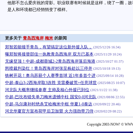
他那不怎么爱庆祝的背影。职业联赛有时候就是这样，绕了一圈，故
是人和环境都已经悄悄变了模样。
更多关于
青岛西海岸
梅米
的新闻
郑智若能接手青岛，有望搞定这位新外援入队，
(2025/12/26 16:34)
曝郑智将接替邵佳一执教青岛西海岸 双方已基本
(2025/11/29 10:24)
无缘登顶！中超-成都蓉城2-2青岛西海岸落后海港
(2025/10/27 01:37)
怒喷裁判染红！青岛西海岸对张呈栋处以三停并
(2025/10/18 19:13)
铁树开花！奥乌苏获个人赛季首球 近1年多首个进
(2025/09/14 10:28)
中超-泰山3-2西海岸取3连胜 克雷桑破荒+任意球世
(2025/08/25 10:07)
河北队大概率继续参赛 主帅及核心外援已到位
(2021/11/22 11:38)
中超-巴坎布错失单刀梅米遗憾中柱 国安0-0河北队
(2021/08/06 22:55)
中超-马尔康补时绝杀艾哈梅米中框 华夏1-0泰达
(2020/09/22 20:46)
河北华夏官方宣布荷甲后卫加盟 火力强劲带刀侍
(2020/02/29 08:22)
Copyright 2003-NOW! © WWW