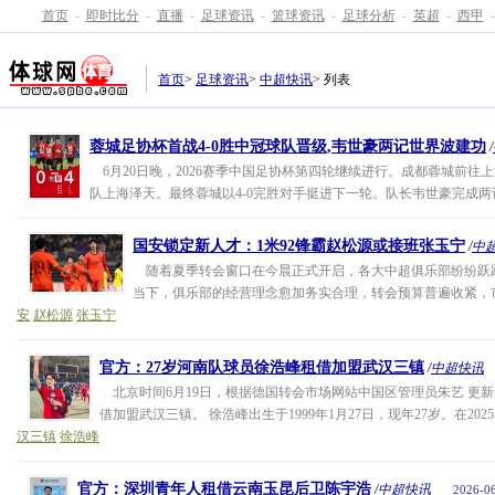
首页
-
即时比分
-
直播
-
足球资讯
-
篮球资讯
-
足球分析
-
英超
-
西甲
-
首页
>
足球资讯
>
中超快讯
> 列表
蓉城足协杯首战4-0胜中冠球队晋级,韦世豪两记世界波建功
/
6月20日晚，2026赛季中国足协杯第四轮继续进行。成都蓉城前往
队上海泽天。最终蓉城以4-0完胜对手挺进下一轮。队长韦世豪完成两记
国安锁定新人才：1米92锋霸赵松源或接班张玉宁
/
中
随着夏季转会窗口在今晨正式开启，各大中超俱乐部纷纷跃
当下，俱乐部的经营理念愈加务实合理，转会预算普遍收紧，市
安
赵松源
张玉宁
官方：27岁河南队球员徐浩峰租借加盟武汉三镇
/
中超快讯
北京时间6月19日，根据德国转会市场网站中国区管理员朱艺 更
借加盟武汉三镇。 徐浩峰出生于1999年1月27日，现年27岁。在202
汉三镇
徐浩峰
官方：深圳青年人租借云南玉昆后卫陈宇浩
/
中超快讯
2026-06