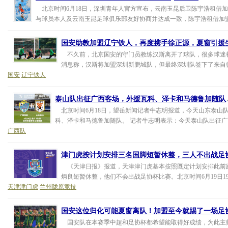
北京时间6月18日，深圳青年人官方宣布，云南玉昆后卫陈宇浩租借加
与球员本人及云南玉昆足球俱乐部友好协商并达成一致，陈宇浩租借加盟深
国安助教加盟辽宁铁人，再度携手徐正源，夏窗引援
不久前，北京国安的守门员教练汉斯离开了球队，很多球迷
消息称，汉斯将加盟深圳新鹏城队，但最终深圳队签下了来自德
国安
辽宁铁人
泰山队出征广西客场，外援瓦科、泽卡和马德鲁加随队
北京时间6月18日，望岳新闻记者牛志明报道，今天山东泰山
科、泽卡和马德鲁加随队。 记者牛志明表示：今天泰山队出征广西
广西队
津门虎按计划安排三名国脚短暂休整，三人不出战足
《天津日报》报道，天津津门虎基本按照既定计划安排此前
炳良短暂休整，他们不会出战足协杯比赛。北京时间6月19日19:
天津津门虎
兰州陇原竞技
国安这位归化可能夏窗离队！加盟至今就踢了一场足
国安队在本赛季中超和足协杯都希望能取得好成绩，为此主