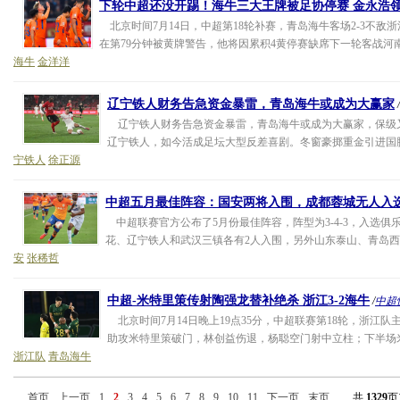
下轮中超还没开踢！海牛三大王牌被足协停赛 金永浩
北京时间7月14日，中超第18轮补赛，青岛海牛客场2-3不敌
在第79分钟被黄牌警告，他将因累积4黄停赛缺席下一轮客战河南
海牛
金洋洋
辽宁铁人财务告急资金暴雷，青岛海牛或成为大赢家
/
辽宁铁人财务告急资金暴雷，青岛海牛或成为大赢家，保级又
辽宁铁人，如今活成足坛大型反差喜剧。冬窗豪掷重金引进国脚
宁铁人
徐正源
中超五月最佳阵容：国安两将入围，成都蓉城无人入
中超联赛官方公布了5月份最佳阵容，阵型为3-4-3，入选俱
花、辽宁铁人和武汉三镇各有2人入围，另外山东泰山、青岛西海
安
张稀哲
中超-米特里策传射陶强龙替补绝杀 浙江3-2海牛
/
中超
北京时间7月14日晚上19点35分，中超联赛第18轮，浙江
助攻米特里策破门，林创益伤退，杨聪空门射中立柱；下半场米
浙江队
青岛海牛
首页
上一页
1
2
3
4
5
6
7
8
9
10
11
下一页
末页
共
1329
页