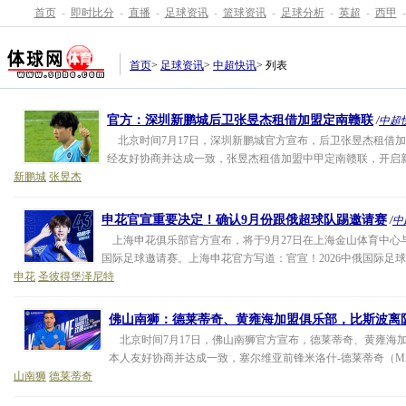
首页
-
即时比分
-
直播
-
足球资讯
-
篮球资讯
-
足球分析
-
英超
-
西甲
-
首页
>
足球资讯
>
中超快讯
> 列表
官方：深圳新鹏城后卫张昱杰租借加盟定南赣联
/
中超
北京时间7月17日，深圳新鹏城官方宣布，后卫张昱杰租借加
经友好协商并达成一致，张昱杰租借加盟中甲定南赣联，开启新一
新鹏城
张昱杰
申花官宣重要决定！确认9月份跟俄超球队踢邀请赛
/
中
上海申花俱乐部官方宣布，将于9月27日在上海金山体育中心
国际足球邀请赛。上海申花官方写道：官宣！2026中俄国际足球邀请
申花
圣彼得堡泽尼特
佛山南狮：德莱蒂奇、黄雍海加盟俱乐部，比斯波离
北京时间7月17日，佛山南狮官方宣布，德莱蒂奇、黄雍海加
本人友好协商并达成一致，塞尔维亚前锋米洛什-德莱蒂奇（Milo De
山南狮
德莱蒂奇