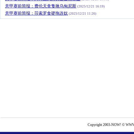
意甲赛前简报：费伦天拿隻揪乌甸尼斯
(2025/12/21 16:19)
意甲赛前简报：莎索罗食硬拖连奴
(2025/12/21 11:26)
Copyright 2003-NOW! © WWW