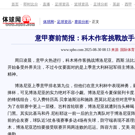
首页
-
即时比分
-
直播
-
足球资讯
-
篮球资讯
-
足球分析
-
英超
-
西甲
-
体球网
>
足球资讯
>
赛前分析
> 正文
意甲赛前简报：科木作客挑戰放手
www.spbo.com 2025-08-30 08:13
来源: 国际体育
周日凌晨，意甲火热进行，科木将作客挑战博洛尼亚。西斯.法比
开始备受外界关注，不过今仗要面对的是上季意大利杯冠军得主博洛
精神。
博洛尼亚上季意甲排名第九位，但他们在意大利杯中表现神勇，最
捧杯，可见博洛尼亚的实力绝对不容小觑。博洛尼亚今夏保留列卡度
的锋线组合，引入费特历高.贝拿迪斯治和施路.恩莫比尼这些对意甲
为了在联赛中更上一层楼。岂料首轮联赛，博洛尼亚就遭到当头棒喝
门黑。其实比基马和丹.尼杜耶这一前一后的主力离队对于博洛尼亚
前的会友赛，球队近5仗各项赛事多达4场有失球，防守端表现不甚
木，博洛尼亚恐怕要接受联赛开局两连败的厄运。阵容方面，艾美.荷
倦勤。