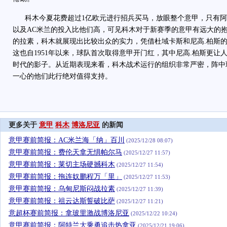
科木今夏花费超过1亿欧元进行招兵买马，放眼整个意甲，只有阿
以及AC米兰的投入比他们高，可见科木对于新赛季的意甲有远大的
的拉素，科木就展现出比较出众的实力，凭借杜域卡斯和尼高.柏斯的
这也自1951年以来，球队首次取得意甲开门红，其中尼高.柏斯更让
时代的影子。从近期表现来看，科木战术运行的组织非常严密，阵中
一心的他们此行绝对值得支持。
更多关于
意甲
科木
博洛尼亚
的新闻
意甲赛前简报：AC米兰海「纳」百川
(2025/12/28 08:07)
意甲赛前简报：费伦天拿无惧帕尔马
(2025/12/27 11:57)
意甲赛前简报：莱切主场硬撼科木
(2025/12/27 11:54)
意甲赛前简报：拖连奴鹏程万「里」
(2025/12/27 11:53)
意甲赛前简报：乌甸尼斯闷战拉素
(2025/12/27 11:39)
意甲赛前简报：祖云达斯誓破比萨
(2025/12/27 11:21)
意超杯赛前简报：拿玻里激战博洛尼亚
(2025/12/22 10:24)
意甲赛前简报：阿特兰大乘勇追击热拿亚
(2025/12/21 19:06)