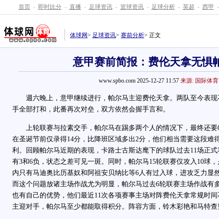
首页
-
即时比分
-
直播
-
足球资讯
-
篮球资讯
-
足球分析
-
英超
-
西甲
-
体球网
>
足球资讯
>
赛前分析
> 正文
意甲赛前简报：费伦天拿无惧
www.spbo.com 2025-12-27 11:57
来源: 国际体育
週六晚上，意甲继续进行，帕尔马主迎费伦天拿。两队至今表现不
手全部打和，此番再次对垒，双方依然会握手言和。
上轮联赛与拉素交手，帕尔马在踢多两个人的情况下，最终还要0
在圣诞节前仅录得14分，比降班区域多出2分，他们相当需要这段难
利。回顾帕尔马近期的表现，卡路士古斯达麾下的球队过去11场正式
有3和6负，状态之差可见一斑。同时，帕尔马15轮联赛仅攻入10球
内只有马迪奥比历基奴和阿祖安贝纳比等6人有过入球，进攻乏力显
而这个问题放诸主场作战尤为明显，帕尔马过去6轮联赛主场作战有
也有自己的优势，他们最近11次各项赛事主场对阵费伦天拿常规时间不
主迎对手，帕尔马至少都能取得积分。阵容方面，铃木彩艳和马特查