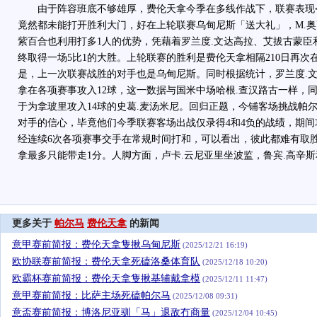
由于阵容班底不够雄厚，费伦天拿今季在多线作战下，联赛表现令
竟然都未能打开胜利大门，好在上轮联赛乌甸尼斯「送大礼」，M.奥
紫百合也利用打多1人的优势，凭藉着罗兰度.文达高拉、艾拔古蒙臣
终取得一场5比1的大胜。上轮联赛的胜利是费伦天拿相隔210日再次
是，上一次联赛战胜的对手也是乌甸尼斯。同时根据统计，罗兰度.文达
拿在各项赛事攻入12球，这一数据与国米中场哈根.查汉路古一样，
于为拿玻里攻入14球的史葛.麦汤米尼。回归正题，今铺客场挑战帕
对手的信心，毕竟他们今季联赛客场出战仅录得4和4负的战绩，期
经连续6次各项赛事交手在常规时间打和，可以看出，彼此都难有取
拿最多只能带走1分。人脚方面，卢卡.云尼亚里坐波监，鲁宾.高辛斯
更多关于
帕尔马
费伦天拿
的新闻
意甲赛前简报：费伦天拿隻揪乌甸尼斯
(2025/12/21 16:19)
欧协联赛前简报：费伦天拿死磕洛桑体育队
(2025/12/18 10:20)
欧霸杯赛前简报：费伦天拿隻揪基辅戴拿模
(2025/12/11 11:47)
意甲赛前简报：比萨主场死磕帕尔马
(2025/12/08 09:31)
意盃赛前简报：博洛尼亚驯「马」退敌冇商量
(2025/12/04 10:45)