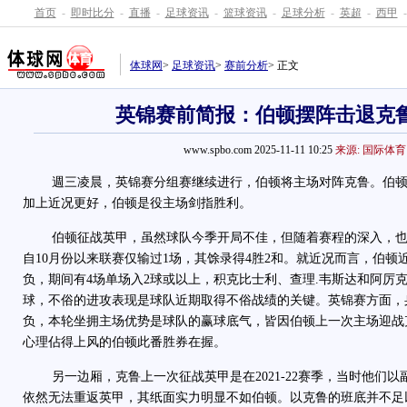
首页
-
即时比分
-
直播
-
足球资讯
-
篮球资讯
-
足球分析
-
英超
-
西甲
-
体球网
>
足球资讯
>
赛前分析
> 正文
英锦赛前简报：伯顿摆阵击退克
www.spbo.com 2025-11-11 10:25
来源: 国际体育
週三凌晨，英锦赛分组赛继续进行，伯顿将主场对阵克鲁。伯顿
加上近况更好，伯顿是役主场剑指胜利。
伯顿征战英甲，虽然球队今季开局不佳，但随着赛程的深入，也
自10月份以来联赛仅输过1场，其馀录得4胜2和。就近况而言，伯顿近
负，期间有4场单场入2球或以上，积克比士利、查理.韦斯达和阿厉
球，不俗的进攻表现是球队近期取得不俗战绩的关键。英锦赛方面，身
负，本轮坐拥主场优势是球队的赢球底气，皆因伯顿上一次主场迎战
心理佔得上风的伯顿此番胜券在握。
另一边厢，克鲁上一次征战英甲是在2021-22赛季，当时他们以
依然无法重返英甲，其纸面实力明显不如伯顿。以克鲁的班底并不足