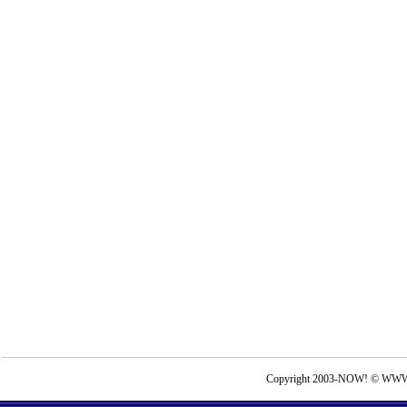
Copyright 2003-NOW! © WWW