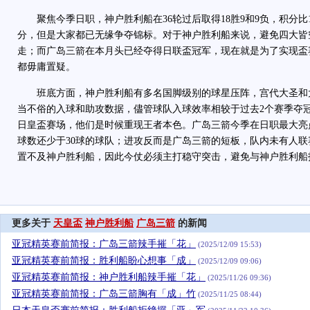
聚焦今季日职，神户胜利船在36轮过后取得18胜9和9负，积分比18
分，但是大家都已无缘争夺锦标。对于神户胜利船来说，避免四大皆
走；而广岛三箭在本月头已经夺得日联盃冠军，现在就是为了实现盃
都毋庸置疑。
班底方面，神户胜利船有多名国脚级别的球星压阵，宫代大圣和
当不俗的入球和助攻数据，儘管球队入球效率相较于过去2个赛季夺
日皇盃赛场，他们是时候重现王者本色。广岛三箭今季在日职最大亮
球数还少于30球的球队；进攻反而是广岛三箭的短板，队内未有人
置不及神户胜利船，因此今仗必须主打稳守突击，避免与神户胜利船
更多关于
天皇盃
神户胜利船
广岛三箭
的新闻
亚冠精英赛前简报：广岛三箭辣手摧「花」
(2025/12/09 15:53)
亚冠精英赛前简报：胜利船盼心想事「成」
(2025/12/09 09:06)
亚冠精英赛前简报：神户胜利船辣手摧「花」
(2025/11/26 09:36)
亚冠精英赛前简报：广岛三箭胸有「成」竹
(2025/11/25 08:44)