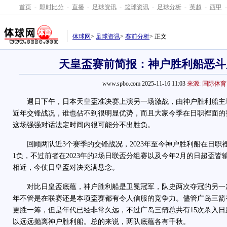
首页
-
即时比分
-
直播
-
足球资讯
-
篮球资讯
-
足球分析
-
英超
-
西甲
-
体球网
>
足球资讯
>
赛前分析
> 正文
天皇盃赛前简报：神户胜利船恶斗
www.spbo.com 2025-11-16 11:03
来源: 国际体育
週日下午，日本天皇盃准决赛上演另一场激战，由神户胜利船主
近年交锋战况，谁也佔不到很明显优势，而且大家今季在日职裡面的
这场强强对话法定时间内很可能分不出胜负。
回顾两队近3个赛季的交锋战况，2023年至今神户胜利船在日职裡
1负，不过前者在2023年的2场日联盃分组赛以及今年2月的日超盃
相近，今仗日皇盃对决充满悬念。
对比日皇盃底蕴，神户胜利船是卫冕冠军，队史两次夺冠的另一次是
年不管是在联赛还是本项盃赛都有令人信服的竞争力。儘管广岛三箭
更胜一筹，但是年代已经非常久远，不过广岛三箭总共有15次杀入
以远远抛离神户胜利船。总的来说，两队底蕴各有千秋。