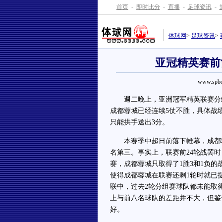
首页
-
即时比分
-
直播
-
足球资讯
-
体球网
>
足球资讯
>
亚冠精英赛前
www.spbo
週二晚上，亚洲冠军精英联赛分组
成都蓉城已经连续5仗不胜，具体战
只能拱手送出3分。
本赛季中超日前落下帷幕，成都蓉城
名第三。事实上，联赛前24轮战罢
赛，成都蓉城只取得了1胜3和1负的
使得成都蓉城在联赛还剩1轮时就已
联中，过去2轮分组赛球队都未能取得
上与前八名球队的差距并不大，但鉴
好。