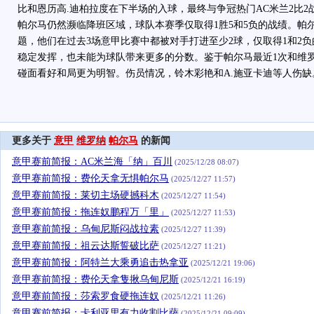
比和恩历高.迪柏拉度在下半场的入球，最终与争冠热门AC米兰2比2
帕尔马仍然濒临降班区域，球队本赛季仅取得1胜5和5负的战绩。帕
题，他们在过去3场意甲比赛中都被对手打进至少2球，仅取得1和2
稳定发挥，也未能为球队带来更多的分数。鉴于帕尔马最近1次和维罗
碰面看好和局更为明智。伤员情况，铃木彩艳和A.施亚卡迪等人伤缺
更多关于
意甲
维罗纳
帕尔马
的新闻
意甲赛前简报：AC米兰海「纳」百川
(2025/12/28 08:07)
意甲赛前简报：费伦天拿无惧帕尔马
(2025/12/27 11:57)
意甲赛前简报：莱切主场硬撼科木
(2025/12/27 11:54)
意甲赛前简报：拖连奴鹏程万「里」
(2025/12/27 11:53)
意甲赛前简报：乌甸尼斯闷战拉素
(2025/12/27 11:39)
意甲赛前简报：祖云达斯誓破比萨
(2025/12/27 11:21)
意甲赛前简报：阿特兰大乘勇追击热拿亚
(2025/12/21 19:06)
意甲赛前简报：费伦天拿隻揪乌甸尼斯
(2025/12/21 16:19)
意甲赛前简报：莎索罗食硬拖连奴
(2025/12/21 11:26)
意甲赛前简报：卡利亚里有力收割比萨
(2025/12/21 09:09)