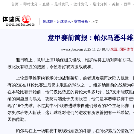
首页
-
即时比分
-
直播
-
足球资讯
-
篮球资讯
-
足球分析
-
英超
-
西甲
-
体球网
>
足球资讯
>
赛前分析
> 正文
意甲赛前简报：帕尔马恶斗维
www.spbo.com 2025-11-23 10:48
来源: 国际体育
週日晚上，意甲上演1场保组关键战，维罗纳将主场对阵帕尔马
彼此没有取胜的把握，今仗看好双方激战成和。
上轮意甲维罗纳客场0比0战和莱切，前者进攻端再次陷入低迷
有的2支在11轮比赛过后仍未取胜的球队之一。维罗纳目前的战绩为6
在本轮比赛开始前，他们仅比垫底的费伦天拿多1分，这2支未能获
纳的问题显而易见，攻防两端处于失衡状态，他们是本赛季联赛中进球
现了16个失球。不过其中3个联赛进球来自他们最近的2个主场比赛
尔奥尔班等人斩获，这让球迷对他们的进攻有所改善抱有一丝希望。
因伤倦勤。
帕尔马在上一场联赛中展现出顽强的斗志，在0比2落后的情况