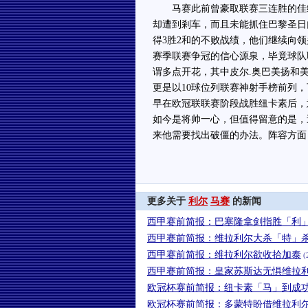
马赛此前曾豪取联赛三连胜的佳绩
却遭到剎车，而且未能抓住巴黎圣日
得3胜2和的不败战绩，他们继续向
赛季联赛争冠的信心源泉，毕竟球队
谓多点开花，其中皮尔.奥巴美扬和
更是以10球位列联赛神射手榜前列
早在欧冠联联赛阶段战胜纽卡素后，
如今是将帅一心，但值得留意的是，
来他需要找出破僵的办法。阵容方面
更多关于
利尔
马赛
的新闻
西甲赛前简报：巴塞隆拿剑指胜「利
西甲赛前简报：维拉利尔大杀「特」
西甲赛前简报：维拉利尔欲收拾加泰
(
西甲赛前简报：皇家苏斯达无惧维拉
欧冠杯赛前简报：纽卡素「马」到成
欧冠杯赛前简报：多蒙特盼借维拉利