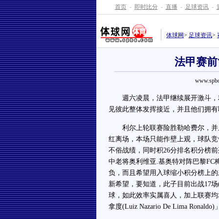
首页
-
即时比分
-
直播
-
足球资讯
-
体球网
>
足球资讯
>
法甲赛前
www.spbo
週六凌晨，法甲继续展开激斗，利
见彼此整体发挥接近，并且他们拥有
利尔上轮联赛险胜勒哈费尔，并且
红离场，本场只能作壁上观，球队竞
不俗战绩，同时积26分排名积分榜
中老将奥利维亚.基奥特对阵巴黎F
负，而且希望用入球缩小积分榜上的
新希望，要知道，此子目前出战17场(
球，如此效率实属喜人，加上联赛均
拿度(Luiz Nazario De Lim