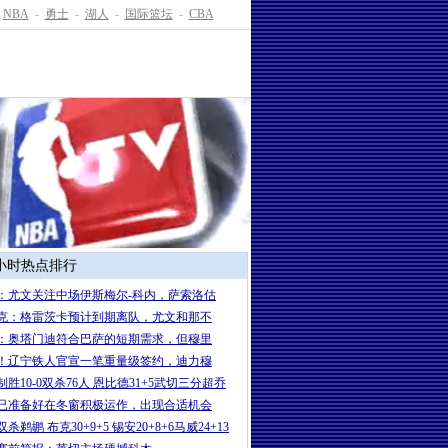
NBA
-
勇士
-
湖人
-
国际篮坛
-
CBA
4小时热点排行
：尤文关注中场伊斯梅尔-科内，萨索洛估
克：格雷茨卡预计到期离队，尤文和那不
：奥塔门迪符合巴萨的短期需求，但穆里
！辽宁铁人官宣一笔重量级签约，迪力穆
制胜10-0双杀76人 恩比德31+5武切三分超乔
已准备好在冬窗积极运作，出现合适机会
杀鹈鹕 布克30+9+5 锡安20+8+6马威24+13