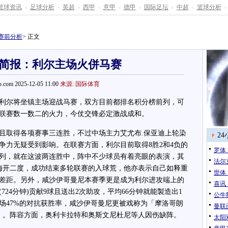
篮球资讯
-
足球分析
-
英超
-
西甲
-
意甲
-
德甲
-
国际足坛
-
中超
-
篮球分析
-
赛前分析
> 正文
简报：利尔主场火併马赛
.com 2025-12-05 11:00
来源: 国际体育
尔将坐镇主场迎战马赛，双方目前都排名积分榜前列，可
联赛数一数二的火力，今仗交锋必定激战成和。
取得各项赛事三连胜，不过中场主力艾尤布.保亚迪上轮染
2
争力无疑受到影响。在联赛方面，利尔目前取得8胜2和4负的
罗体
前列，就在这波两连胜中，阵中不少球员有着亮眼的表演，其
法尔
C梅开二度，成功结束多轮联赛的入球荒，他亦表示自己如释重
世体
差距。另外，咸沙伊哥曼尼本赛季更是成为利尔进攻端上的
喜讯
724分钟)贡献9球且送出2次助攻，平均66分钟就能製造出1
公牛
场47%的对抗获胜率，咸沙伊哥曼尼更被戏称为「摩洛哥朗
曼联
a Ronaldo)」。阵容方面，奥利卡拉特和奥斯文尼杜尼等人因伤缺阵。
太阳双