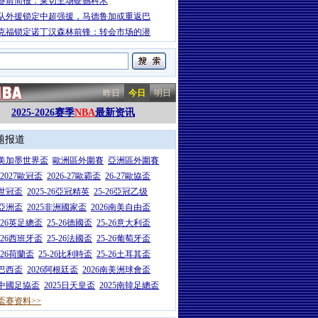
赛前简报：莱切主场硬撼科木
队外援锁定中超强援，马德鲁加或重返巴
克福锁定诺丁汉森林前锋：转会市场的潜
昨日
今日
明日
2025-2026赛季
NBA
最新资讯
题报道
26美加墨世界盃
歐洲區外圍賽
亞洲區外圍賽
6-2027歐冠盃
2026-27歐霸盃
26-27歐協盃
5世冠盃
2025-26亞冠精英
25-26亞冠乙级
7亞洲盃
2025非洲國家盃
2026南美自由盃
5-26英足總盃
25-26德國盃
25-26意大利盃
5-26西班牙盃
25-26法國盃
25-26葡萄牙盃
5-26荷蘭盃
25-26比利時盃
25-26土耳其盃
6巴西盃
2026阿根廷盃
2026南美洲球會盃
6中國足協盃
2025日天皇盃
2025南韓足總盃
盃赛资料>>