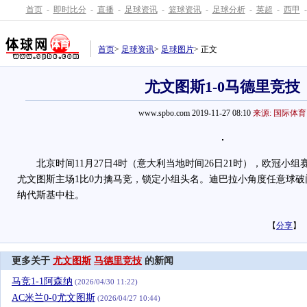
首页
-
即时比分
-
直播
-
足球资讯
-
篮球资讯
-
足球分析
-
英超
-
西甲
-
首页
>
足球资讯
>
足球图片
> 正文
尤文图斯1-0马德里竞技
www.spbo.com 2019-11-27 08:10
来源: 国际体育
北京时间11月27日4时（意大利当地时间26日21时），欧冠小组
尤文图斯主场1比0力擒马竞，锁定小组头名。迪巴拉小角度任意球
纳代斯基中柱。
【
分享
】
更多关于
尤文图斯
马德里竞技
的新闻
马竞1-1阿森纳
(2026/04/30 11:22)
AC米兰0-0尤文图斯
(2026/04/27 10:44)