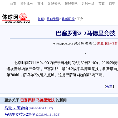
首页
-
即时比分
-
直播
-
足球资讯
-
篮球资讯
-
足球分析
-
英超
-
西甲
-
首页
>
足球资讯
>
足球图片
> 正文
巴塞罗那2-2马德里竞技
www.spbo.com 2020-07-01 08:10
来源: 国际体育
北京时间7月1日04:00(西班牙当地时间6月30日21:00)，2019/
诺坎普球场展开争夺，巴塞罗那主场2比2战平马德里竞技，科斯塔
第700球，萨乌尔2次射入点球。这是巴萨近4轮的第3场平局。
【
分享
】
更多关于
巴塞罗那
马德里竞技
的新闻
马竞1-1阿森纳
(2026/04/30 11:22)
马德里竞技5-2热刺
(2026/03/11 15:23)