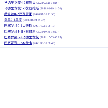
马德里竞技4-1布鲁日
(2026/02/25 14:16)
马德里竞技1-0艾拉维斯
(2026/01/19 14:30)
桑坦德0-2巴塞罗那
(2026/01/16 11:58)
皇马2-1马竞
(2026/01/09 11:43)
巴塞罗那0-1贝蒂斯
(2021/12/05 08:19)
巴塞罗那1-1阿拉维斯
(2021/10/31 15:27)
巴塞罗那0-2马德里竞技
(2021/10/03 08:05)
巴塞罗那0-3本菲卡
(2021/09/30 08:49)