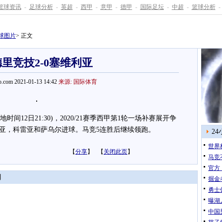
篮球资讯
-
足球分析
-
英超
-
西甲
-
意甲
-
德甲
-
国际足坛
-
中超
-
篮球分析
-
球图片
> 正文
里竞技2-0塞维利亚
.com 2021-01-13 14:42
来源: 国际体育
时间12日21:30)，2020/21赛季西甲第1轮一场补赛展开争
利亚，科雷亚和萨乌尔进球。马竞5连胜后继续领跑。
2
世界
【
分享
】 【
关闭此页
】
马竞
官方
闻
掘金
勇士
曝湖
中国