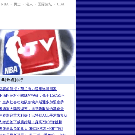
NBA
-
勇士
-
湖人
-
国际篮坛
-
CBA
4小时热点排行
杯赛前简报：荷兰有力送摩洛哥回家
不满巴萨对小蜘蛛的报价，低于1.5亿欧不
：皇家社会功勋队副埃卢斯通多加盟塞萨
考虑重大阵容调整，愿意听取除约基奇外
休赛期迎重大利好！巴特勒ACL手术恢复状
人考虑签下威廉姆斯！身高2米06弹跳超
男篮崩盘负加拿大 张懿赵杰21+9张宇辰2