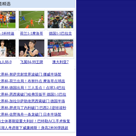
道精选
-1科特迪
荷兰1-1摩洛哥
德国1-1巴拉圭
人88-9
飞翼84-99王牌
澳大利亚7
2026
|
世界杯-哈兰德86分绝杀努萨世界波
世界杯-努萨兜射世界波破门 挪威半场暂
世界杯-荷兰出局！布努扑点 摩洛哥点球战
世界杯-德国出局！三人丢点！点球3-4巴拉
世界杯-恩西索破门哈弗茨扳平 德国1-1巴拉
世界杯-加拉尔萨助攻恩西索破门 德国半场
世界杯-胖虎马丁内利破门 巴西2-1逆转读秒
世界杯-佐野海舟一条龙破门 日本半场暂
勇士休赛期迎重大利好！巴特勒ACL手术恢复
曝湖人考虑签下威廉姆斯！身高2米06弹跳超