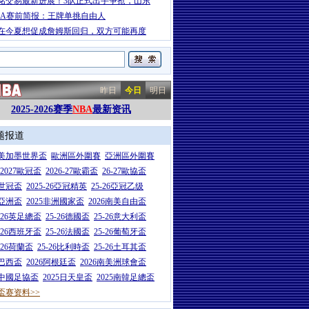
铭交易最新进展！3队正式出手争抢，山东
BA赛前简报：王牌单挑自由人
在今夏想促成詹姆斯回归，双方可能再度
昨日
今日
明日
2025-2026赛季
NBA
最新资讯
题报道
26美加墨世界盃
歐洲區外圍賽
亞洲區外圍賽
6-2027歐冠盃
2026-27歐霸盃
26-27歐協盃
5世冠盃
2025-26亞冠精英
25-26亞冠乙级
7亞洲盃
2025非洲國家盃
2026南美自由盃
5-26英足總盃
25-26德國盃
25-26意大利盃
5-26西班牙盃
25-26法國盃
25-26葡萄牙盃
5-26荷蘭盃
25-26比利時盃
25-26土耳其盃
6巴西盃
2026阿根廷盃
2026南美洲球會盃
6中國足協盃
2025日天皇盃
2025南韓足總盃
盃赛资料>>