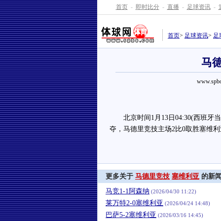
首页
-
即时比分
-
直播
-
足球资讯
-
首页
>
足球资讯
>
足
马德
www.spbo
北京时间1月13日04:30(西班牙当地
夺，马德里竞技主场2比0取胜塞维
更多关于
马德里竞技
塞维利亚
的新
马竞1-1阿森纳
(2026/04/30 11:22)
莱万特2-0塞维利亚
(2026/04/24 14:48)
巴萨5-2塞维利亚
(2026/03/16 14:45)