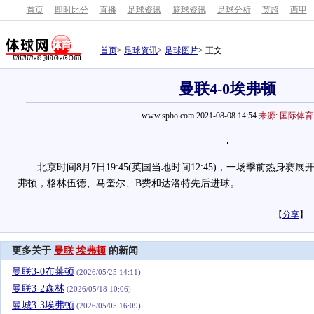
首页
-
即时比分
-
直播
-
足球资讯
-
篮球资讯
-
足球分析
-
英超
-
西甲
-
首页
>
足球资讯
>
足球图片
> 正文
曼联4-0埃弗顿
www.spbo.com 2021-08-08 14:54
来源: 国际体育
北京时间8月7日19:45(英国当地时间12:45)，一场季前热身赛展
弗顿，格林伍德、马奎尔、B费和达洛特先后进球。
【
分享
】
更多关于
曼联
埃弗顿
的新闻
曼联3-0布莱顿
(2026/05/25 14:11)
曼联3-2森林
(2026/05/18 10:06)
曼城3-3埃弗顿
(2026/05/05 16:09)