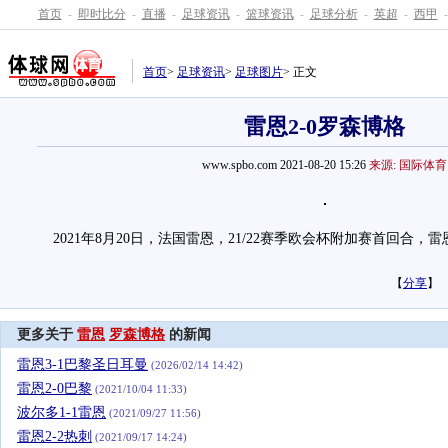
首页
-
即时比分
-
直播
-
足球资讯
-
篮球资讯
-
足球分析
-
英超
-
西甲
-
首页
>
足球资讯
>
足球图片
> 正文
雷恩2-0罗森博格
www.spbo.com 2021-08-20 15:26
来源: 国际体育
2021年8月20日，法国雷恩，21/22赛季欧会杯附加赛首回合，雷恩 
【
分享
】
更多关于
雷恩
罗森博格
的新闻
雷恩3-1巴黎圣日耳曼
(2026/02/14 14:42)
雷恩2-0巴黎
(2021/10/04 11:33)
波尔多1-1雷恩
(2021/09/27 11:56)
雷恩2-2热刺
(2021/09/17 14:24)