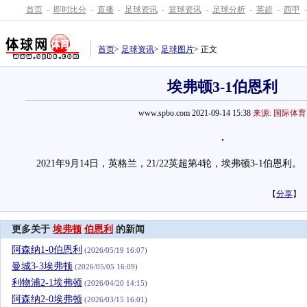
首页
-
即时比分
-
直播
-
足球资讯
-
篮球资讯
-
足球分析
-
英超
-
西甲
-
首页
>
足球资讯
>
足球图片
> 正文
埃弗顿3-1伯恩利
www.spbo.com 2021-09-14 15:38
来源: 国际体育
2021年9月14日，英格兰，21/22英超第4轮，埃弗顿3-1伯恩利。
【
分享
】
更多关于
埃弗顿
伯恩利
的新闻
阿森纳1-0伯恩利
(2026/05/19 16:07)
曼城3-3埃弗顿
(2026/05/05 16:09)
利物浦2-1埃弗顿
(2026/04/20 14:15)
阿森纳2-0埃弗顿
(2026/03/15 16:01)