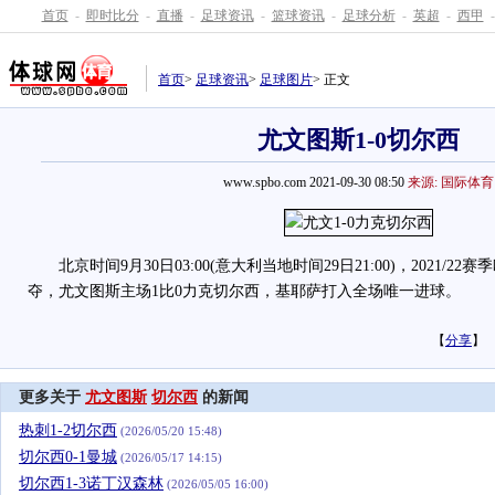
首页
-
即时比分
-
直播
-
足球资讯
-
篮球资讯
-
足球分析
-
英超
-
西甲
-
首页
>
足球资讯
>
足球图片
> 正文
尤文图斯1-0切尔西
www.spbo.com 2021-09-30 08:50
来源: 国际体育
北京时间9月30日03:00(意大利当地时间29日21:00)，2021/2
夺，尤文图斯主场1比0力克切尔西，基耶萨打入全场唯一进球。
【
分享
】
更多关于
尤文图斯
切尔西
的新闻
热刺1-2切尔西
(2026/05/20 15:48)
切尔西0-1曼城
(2026/05/17 14:15)
切尔西1-3诺丁汉森林
(2026/05/05 16:00)