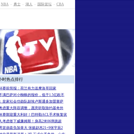
NBA
-
勇士
-
湖人
-
国际篮坛
-
CBA
4小时热点排行
杯赛前简报：荷兰有力送摩洛哥回家
不满巴萨对小蜘蛛的报价，低于1.5亿欧不
：皇家社会功勋队副埃卢斯通多加盟塞萨
考虑重大阵容调整，愿意听取除约基奇外
休赛期迎重大利好！巴特勒ACL手术恢复状
人考虑签下威廉姆斯！身高2米06弹跳超
男篮崩盘负加拿大 张懿赵杰21+9张宇辰2