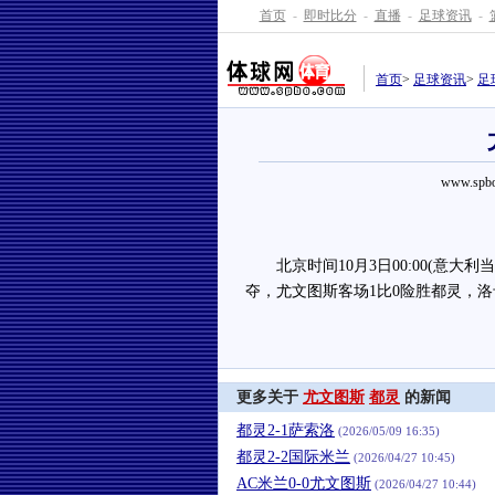
首页
-
即时比分
-
直播
-
足球资讯
-
首页
>
足球资讯
>
足
www.spbo
北京时间10月3日00:00(意大利当地
夺，尤文图斯客场1比0险胜都灵，洛
更多关于
尤文图斯
都灵
的新闻
都灵2-1萨索洛
(2026/05/09 16:35)
都灵2-2国际米兰
(2026/04/27 10:45)
AC米兰0-0尤文图斯
(2026/04/27 10:44)