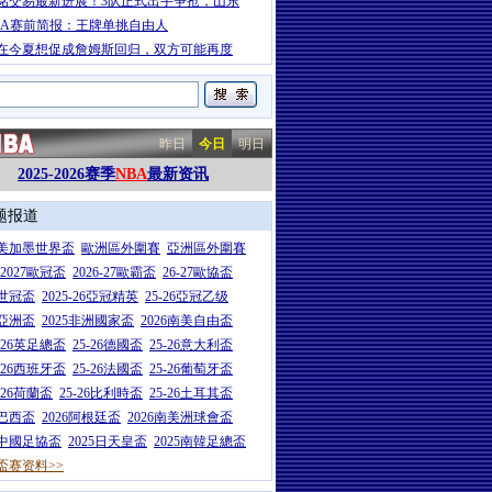
铭交易最新进展！3队正式出手争抢，山东
BA赛前简报：王牌单挑自由人
在今夏想促成詹姆斯回归，双方可能再度
昨日
今日
明日
2025-2026赛季
NBA
最新资讯
题报道
26美加墨世界盃
歐洲區外圍賽
亞洲區外圍賽
6-2027歐冠盃
2026-27歐霸盃
26-27歐協盃
5世冠盃
2025-26亞冠精英
25-26亞冠乙级
7亞洲盃
2025非洲國家盃
2026南美自由盃
5-26英足總盃
25-26德國盃
25-26意大利盃
5-26西班牙盃
25-26法國盃
25-26葡萄牙盃
5-26荷蘭盃
25-26比利時盃
25-26土耳其盃
6巴西盃
2026阿根廷盃
2026南美洲球會盃
6中國足協盃
2025日天皇盃
2025南韓足總盃
盃赛资料>>