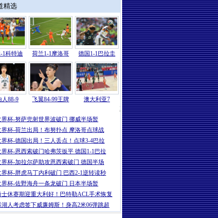
道精选
-1科特迪
荷兰1-1摩洛哥
德国1-1巴拉圭
人88-9
飞翼84-99王牌
澳大利亚7
2026
|
世界杯-哈兰德86分绝杀努萨世界波
世界杯-努萨兜射世界波破门 挪威半场暂
世界杯-荷兰出局！布努扑点 摩洛哥点球战
世界杯-德国出局！三人丢点！点球3-4巴拉
世界杯-恩西索破门哈弗茨扳平 德国1-1巴拉
世界杯-加拉尔萨助攻恩西索破门 德国半场
世界杯-胖虎马丁内利破门 巴西2-1逆转读秒
世界杯-佐野海舟一条龙破门 日本半场暂
勇士休赛期迎重大利好！巴特勒ACL手术恢复
曝湖人考虑签下威廉姆斯！身高2米06弹跳超