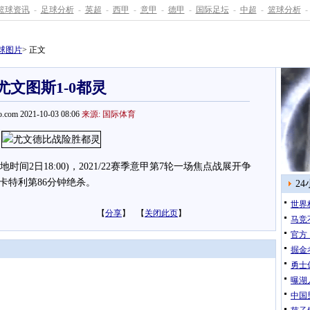
篮球资讯
-
足球分析
-
英超
-
西甲
-
意甲
-
德甲
-
国际足坛
-
中超
-
篮球分析
-
球图片
> 正文
尤文图斯1-0都灵
.com 2021-10-03 08:06
来源: 国际体育
时间2日18:00)，2021/22赛季意甲第7轮一场焦点战展开争
卡特利第86分钟绝杀。
2
世界
【
分享
】 【
关闭此页
】
马竞
官方
掘金
勇士
曝湖
中国