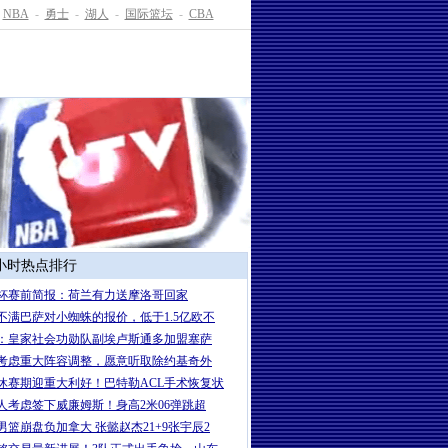
NBA
-
勇士
-
湖人
-
国际篮坛
-
CBA
4小时热点排行
杯赛前简报：荷兰有力送摩洛哥回家
不满巴萨对小蜘蛛的报价，低于1.5亿欧不
：皇家社会功勋队副埃卢斯通多加盟塞萨
考虑重大阵容调整，愿意听取除约基奇外
休赛期迎重大利好！巴特勒ACL手术恢复状
人考虑签下威廉姆斯！身高2米06弹跳超
男篮崩盘负加拿大 张懿赵杰21+9张宇辰2