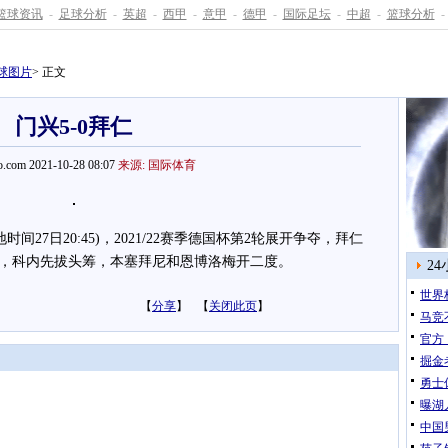
篮球资讯
-
足球分析
-
英超
-
西甲
-
意甲
-
德甲
-
国际足坛
-
中超
-
篮球分析
-
球图片
> 正文
门兴5-0拜仁
.com 2021-10-28 08:07
来源: 国际体育
时间27日20:45)，2021/22赛季德国杯第2轮展开争夺，拜仁
赫，科内先拔头筹，本塞拜尼和恩博洛梅开二度。
2
世界
【
分享
】 【
关闭此页
】
马竞
官方
掘金
勇士
曝湖
中国