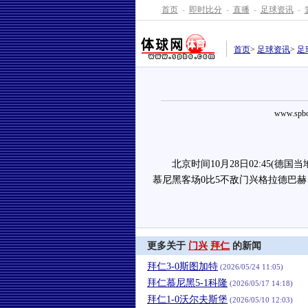
首页
-
即时比分
-
直播
-
足球资讯
-
首页
>
足球资讯
>
足
www.spbo
北京时间10月28日02:45(德国当地
慕尼黑客场0比5不敌门兴格拉德巴
更多关于
门兴
拜仁
的新闻
拜仁3-0斯图加特
(2026/05/24 11:05)
拜仁慕尼黑5-1科隆
(2026/05/17 14:18)
拜仁1-0沃尔夫斯堡
(2026/05/10 12:03)