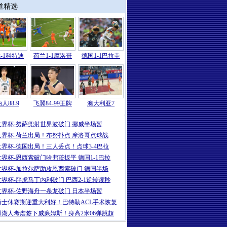
道精选
-1科特迪
荷兰1-1摩洛哥
德国1-1巴拉圭
人88-9
飞翼84-99王牌
澳大利亚7
2026
|
世界杯-哈兰德86分绝杀努萨世界波
世界杯-努萨兜射世界波破门 挪威半场暂
世界杯-荷兰出局！布努扑点 摩洛哥点球战
世界杯-德国出局！三人丢点！点球3-4巴拉
世界杯-恩西索破门哈弗茨扳平 德国1-1巴拉
世界杯-加拉尔萨助攻恩西索破门 德国半场
世界杯-胖虎马丁内利破门 巴西2-1逆转读秒
世界杯-佐野海舟一条龙破门 日本半场暂
勇士休赛期迎重大利好！巴特勒ACL手术恢复
曝湖人考虑签下威廉姆斯！身高2米06弹跳超