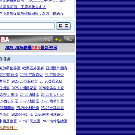
铭交易最新进展！3队正式出手争抢，山东
BA赛前简报：王牌单挑自由人
在今夏想促成詹姆斯回归，双方可能再度
昨日
今日
明日
2025-2026赛季
NBA
最新资讯
题报道
26美加墨世界盃
歐洲區外圍賽
亞洲區外圍賽
6-2027歐冠盃
2026-27歐霸盃
26-27歐協盃
5世冠盃
2025-26亞冠精英
25-26亞冠乙级
7亞洲盃
2025非洲國家盃
2026南美自由盃
5-26英足總盃
25-26德國盃
25-26意大利盃
5-26西班牙盃
25-26法國盃
25-26葡萄牙盃
5-26荷蘭盃
25-26比利時盃
25-26土耳其盃
6巴西盃
2026阿根廷盃
2026南美洲球會盃
6中國足協盃
2025日天皇盃
2025南韓足總盃
盃赛资料>>