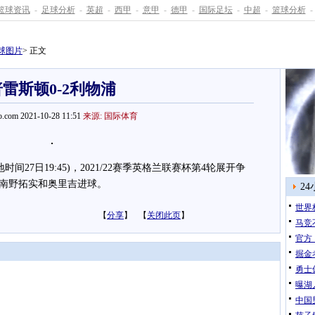
篮球资讯
-
足球分析
-
英超
-
西甲
-
意甲
-
德甲
-
国际足坛
-
中超
-
篮球分析
-
球图片
> 正文
普雷斯顿0-2利物浦
.com 2021-10-28 11:51
来源: 国际体育
时间27日19:45)，2021/22赛季英格兰联赛杯第4轮展开争
，南野拓实和奥里吉进球。
2
世界
【
分享
】 【
关闭此页
】
马竞
官方
掘金
勇士
曝湖
中国