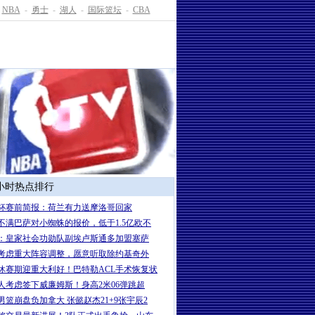
NBA
-
勇士
-
湖人
-
国际篮坛
-
CBA
4小时热点排行
杯赛前简报：荷兰有力送摩洛哥回家
不满巴萨对小蜘蛛的报价，低于1.5亿欧不
：皇家社会功勋队副埃卢斯通多加盟塞萨
考虑重大阵容调整，愿意听取除约基奇外
休赛期迎重大利好！巴特勒ACL手术恢复状
人考虑签下威廉姆斯！身高2米06弹跳超
男篮崩盘负加拿大 张懿赵杰21+9张宇辰2