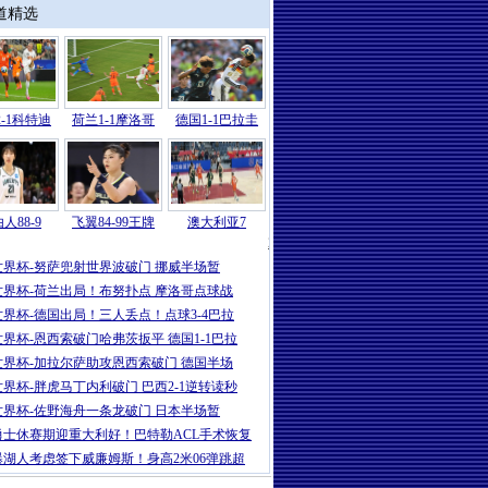
道精选
-1科特迪
荷兰1-1摩洛哥
德国1-1巴拉圭
人88-9
飞翼84-99王牌
澳大利亚7
2026
|
世界杯-哈兰德86分绝杀努萨世界波
世界杯-努萨兜射世界波破门 挪威半场暂
世界杯-荷兰出局！布努扑点 摩洛哥点球战
世界杯-德国出局！三人丢点！点球3-4巴拉
世界杯-恩西索破门哈弗茨扳平 德国1-1巴拉
世界杯-加拉尔萨助攻恩西索破门 德国半场
世界杯-胖虎马丁内利破门 巴西2-1逆转读秒
世界杯-佐野海舟一条龙破门 日本半场暂
勇士休赛期迎重大利好！巴特勒ACL手术恢复
曝湖人考虑签下威廉姆斯！身高2米06弹跳超