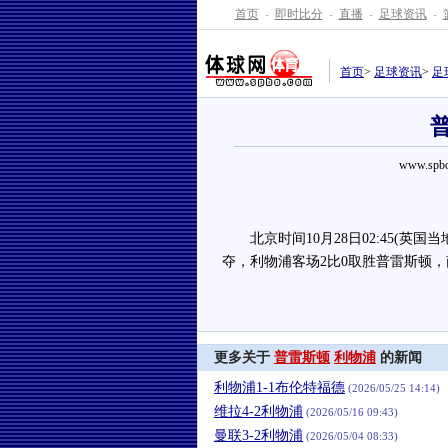
首页
-
即时比分
-
直播
-
足球资讯
-
首页
>
足球资讯
>
足
www.spbo
北京时间10月28日02:45(英国当地
夺，利物浦客场2比0取胜普雷斯顿
更多关于
普雷斯顿
利物浦
的新闻
利物浦1-1布伦特福德
(2026/05/25 14:14)
维拉4-2利物浦
(2026/05/16 09:43)
曼联3-2利物浦
(2026/05/04 08:33)