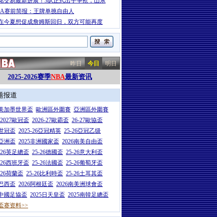
铭交易最新进展！3队正式出手争抢，山东
BA赛前简报：王牌单挑自由人
在今夏想促成詹姆斯回归，双方可能再度
昨日
今日
明日
2025-2026赛季
NBA
最新资讯
题报道
26美加墨世界盃
歐洲區外圍賽
亞洲區外圍賽
6-2027歐冠盃
2026-27歐霸盃
26-27歐協盃
5世冠盃
2025-26亞冠精英
25-26亞冠乙级
7亞洲盃
2025非洲國家盃
2026南美自由盃
5-26英足總盃
25-26德國盃
25-26意大利盃
5-26西班牙盃
25-26法國盃
25-26葡萄牙盃
5-26荷蘭盃
25-26比利時盃
25-26土耳其盃
6巴西盃
2026阿根廷盃
2026南美洲球會盃
6中國足協盃
2025日天皇盃
2025南韓足總盃
盃赛资料>>