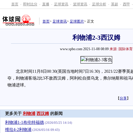
首页
-
即时比分
-
直播
-
足球资讯
-
篮球资讯
-
足球分析
-
英超
-
西甲
-
首页
>
足球资讯
>
足球图片
> 正文
利物浦2-3西汉姆
www.spbo.com 2021-11-08 08:09
来源: 国际体育
北京时间11月8日00:30(英国当地时间7日16:30)，2021/22赛
夺，利物浦客场2比3不敌西汉姆，阿利松自摆乌龙，弗尔纳斯和祖
物浦进球。
【
分享
】
更多关于
利物浦
西汉姆
的新闻
利物浦1-1布伦特福德
(2026/05/25 14:14)
维拉4-2利物浦
(2026/05/16 09:43)