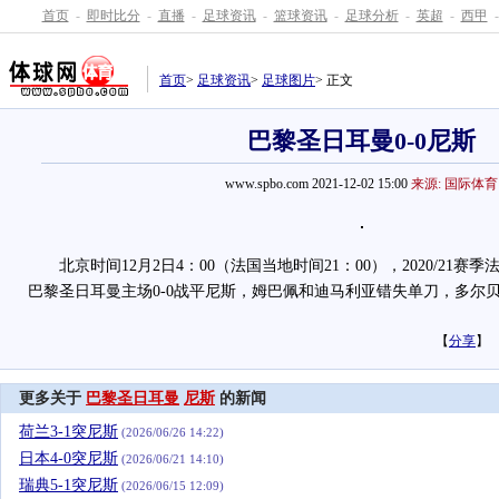
首页
-
即时比分
-
直播
-
足球资讯
-
篮球资讯
-
足球分析
-
英超
-
西甲
-
首页
>
足球资讯
>
足球图片
> 正文
巴黎圣日耳曼0-0尼斯
www.spbo.com 2021-12-02 15:00
来源: 国际体育
北京时间12月2日4：00（法国当地时间21：00），2020/21赛
巴黎圣日耳曼主场0-0战平尼斯，姆巴佩和迪马利亚错失单刀，多尔
【
分享
】
更多关于
巴黎圣日耳曼
尼斯
的新闻
荷兰3-1突尼斯
(2026/06/26 14:22)
日本4-0突尼斯
(2026/06/21 14:10)
瑞典5-1突尼斯
(2026/06/15 12:09)