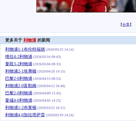
【
分享
】
更多关于
利物浦
的新闻
利物浦1-1布伦特福德
(2026/05/25 14:14)
维拉4-2利物浦
(2026/05/16 09:43)
曼联3-2利物浦
(2026/05/04 08:33)
利物浦2-1埃弗顿
(2026/04/20 14:15)
巴黎2-0利物浦
(2026/04/15 08:53)
利物浦2-0富勒姆
(2026/04/12 16:46)
巴黎2-0利物浦
(2026/04/09 15:45)
曼城4-0利物浦
(2026/04/05 14:25)
利物浦1-2布莱顿
(2026/03/22 16:11)
利物浦4-0加拉塔萨雷
(2026/03/19 14:24)