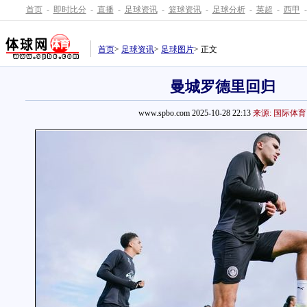
首页
-
即时比分
-
直播
-
足球资讯
-
篮球资讯
-
足球分析
-
英超
-
西甲
-
首页
>
足球资讯
>
足球图片
> 正文
曼城罗德里回归
www.spbo.com 2025-10-28 22:13
来源: 国际体育