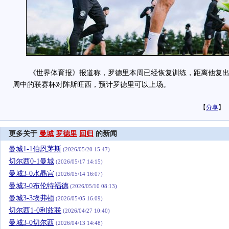
《世界体育报》报道称，罗德里本周已经恢复训练，距离他复出
周中的联赛杯对阵斯旺西，预计罗德里可以上场。
【
分享
】
更多关于
曼城
罗德里
回归
的新闻
曼城1-1伯恩茅斯
(2026/05/20 15:47)
切尔西0-1曼城
(2026/05/17 14:15)
曼城3-0水晶宫
(2026/05/14 16:07)
曼城3-0布伦特福德
(2026/05/10 08:13)
曼城3-3埃弗顿
(2026/05/05 16:09)
切尔西1-0利兹联
(2026/04/27 10:40)
曼城3-0切尔西
(2026/04/13 14:48)