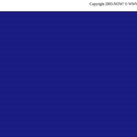
Copyright 2003-NOW! © WWW