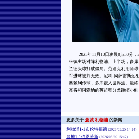
2025年11月10日凌晨0点30分，
坐镇主场对阵利物浦。上半场，多库
兰德头球打破僵局。范迪克利用角球
军进球被判无效。尼科-冈萨雷斯远
奥赖利传球，多库轰入世界波。最终
亮将和阿森纳的英超积分差距缩小到
更多关于
曼城
利物浦
的新闻
利物浦1-1布伦特福德
(2026/05/25 14:14)
曼城1-1伯恩茅斯
(2026/05/20 15:47)