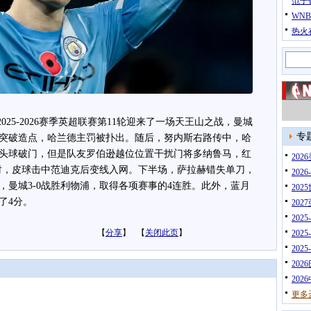
范子
WN
热火
2025-2026赛季英超联赛第11轮迎来了一场天王山之战，曼城
专
突破造点，哈兰德主罚被扑出。随后，努内斯右路传中，哈
头球破门，但是队友罗伯逊越位位置干扰门将多纳鲁马，红
20
射，皮球击中范迪克后变线入网。下半场，萨拉赫错失单刀，
202
，曼城3-0战胜利物浦，取得各项赛事的4连胜。此外，蓝月
202
了4分。
202
202
【
分享
】 【
关闭此页
】
202
202
202
202
更多