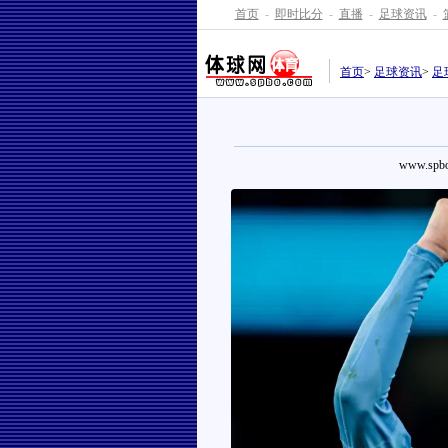
首页
-
即时比分
-
直播
-
足球资讯
-
首页
>
足球资讯
>
足
www.spbo