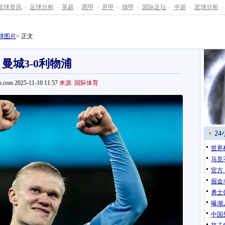
篮球资讯
-
足球分析
-
英超
-
西甲
-
意甲
-
德甲
-
国际足坛
-
中超
-
篮球分析
-
球图片
> 正文
曼城3-0利物浦
.com 2025-11-10 11:57
来源: 国际体育
2
世界
马竞
官方
掘金
勇士
曝湖
中国