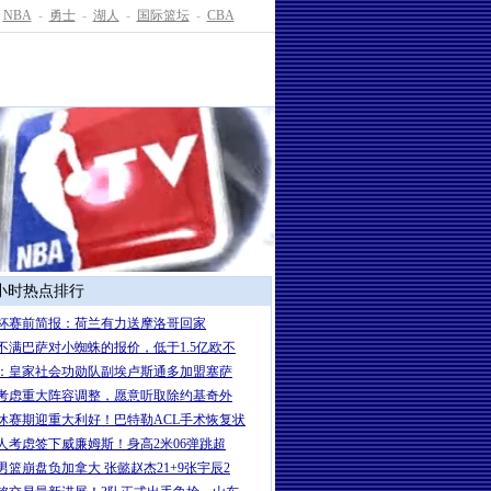
NBA
-
勇士
-
湖人
-
国际篮坛
-
CBA
4小时热点排行
杯赛前简报：荷兰有力送摩洛哥回家
不满巴萨对小蜘蛛的报价，低于1.5亿欧不
：皇家社会功勋队副埃卢斯通多加盟塞萨
考虑重大阵容调整，愿意听取除约基奇外
休赛期迎重大利好！巴特勒ACL手术恢复状
人考虑签下威廉姆斯！身高2米06弹跳超
男篮崩盘负加拿大 张懿赵杰21+9张宇辰2