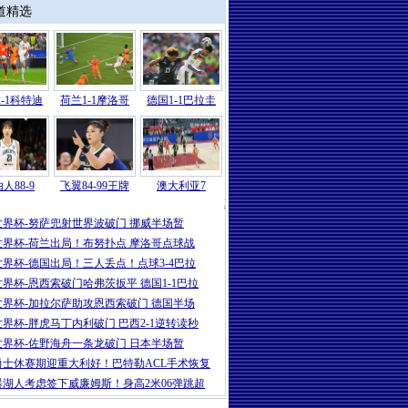
道精选
-1科特迪
荷兰1-1摩洛哥
德国1-1巴拉圭
人88-9
飞翼84-99王牌
澳大利亚7
2026
|
世界杯-哈兰德86分绝杀努萨世界波
世界杯-努萨兜射世界波破门 挪威半场暂
世界杯-荷兰出局！布努扑点 摩洛哥点球战
世界杯-德国出局！三人丢点！点球3-4巴拉
世界杯-恩西索破门哈弗茨扳平 德国1-1巴拉
世界杯-加拉尔萨助攻恩西索破门 德国半场
世界杯-胖虎马丁内利破门 巴西2-1逆转读秒
世界杯-佐野海舟一条龙破门 日本半场暂
勇士休赛期迎重大利好！巴特勒ACL手术恢复
曝湖人考虑签下威廉姆斯！身高2米06弹跳超