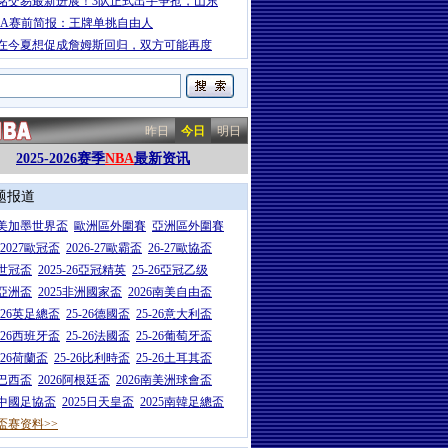
铭交易最新进展！3队正式出手争抢，山东
BA赛前简报：王牌单挑自由人
在今夏想促成詹姆斯回归，双方可能再度
昨日
今日
明日
2025-2026赛季
NBA
最新资讯
题报道
26美加墨世界盃
歐洲區外圍賽
亞洲區外圍賽
6-2027歐冠盃
2026-27歐霸盃
26-27歐協盃
5世冠盃
2025-26亞冠精英
25-26亞冠乙级
7亞洲盃
2025非洲國家盃
2026南美自由盃
5-26英足總盃
25-26德國盃
25-26意大利盃
5-26西班牙盃
25-26法國盃
25-26葡萄牙盃
5-26荷蘭盃
25-26比利時盃
25-26土耳其盃
6巴西盃
2026阿根廷盃
2026南美洲球會盃
6中國足協盃
2025日天皇盃
2025南韓足總盃
盃赛资料>>