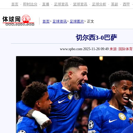
首页
-
即时比分
-
直播
-
足球资讯
-
篮球资讯
-
足球分析
-
英超
-
西甲
-
首页
>
足球资讯
>
足球图片
> 正文
切尔西3-0巴萨
www.spbo.com 2025-11-26 09:49
来源: 国际体育