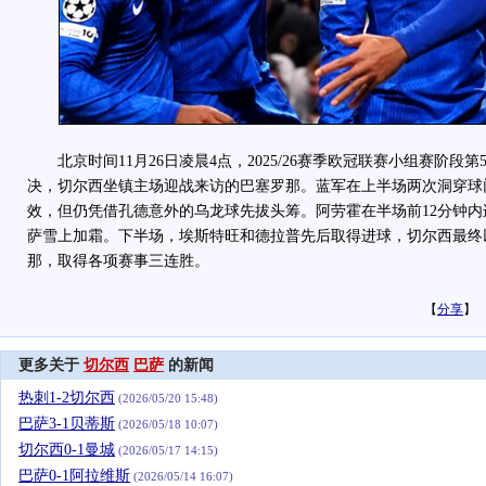
北京时间11月26日凌晨4点，2025/26赛季欧冠联赛小组赛阶段
决，切尔西坐镇主场迎战来访的巴塞罗那。蓝军在上半场两次洞穿球
效，但仍凭借孔德意外的乌龙球先拔头筹。阿劳霍在半场前12分钟
萨雪上加霜。下半场，埃斯特旺和德拉普先后取得进球，切尔西最终以
那，取得各项赛事三连胜。
【
分享
】
更多关于
切尔西
巴萨
的新闻
热刺1-2切尔西
(2026/05/20 15:48)
巴萨3-1贝蒂斯
(2026/05/18 10:07)
切尔西0-1曼城
(2026/05/17 14:15)
巴萨0-1阿拉维斯
(2026/05/14 16:07)