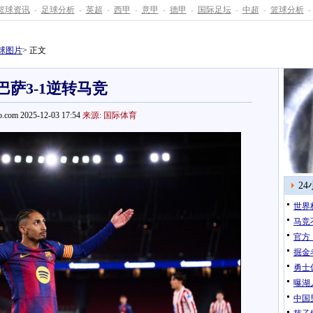
篮球资讯
-
足球分析
-
英超
-
西甲
-
意甲
-
德甲
-
国际足坛
-
中超
-
篮球分析
-
球图片
> 正文
巴萨3-1逆转马竞
.com 2025-12-03 17:54
来源: 国际体育
2
世界
马竞
官方
掘金
勇士
曝湖
中国