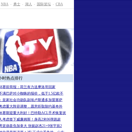
NBA
-
勇士
-
湖人
-
国际篮坛
-
CBA
4小时热点排行
杯赛前简报：荷兰有力送摩洛哥回家
不满巴萨对小蜘蛛的报价，低于1.5亿欧不
：皇家社会功勋队副埃卢斯通多加盟塞萨
考虑重大阵容调整，愿意听取除约基奇外
休赛期迎重大利好！巴特勒ACL手术恢复状
人考虑签下威廉姆斯！身高2米06弹跳超
男篮崩盘负加拿大 张懿赵杰21+9张宇辰2