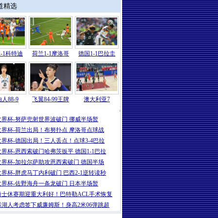
道精选
-1科特迪
荷兰1-1摩洛哥
德国1-1巴拉圭
人88-9
飞翼84-99王牌
澳大利亚7
2026
|
世界杯-哈兰德86分绝杀努萨世界波
世界杯-努萨兜射世界波破门 挪威半场暂
世界杯-荷兰出局！布努扑点 摩洛哥点球战
世界杯-德国出局！三人丢点！点球3-4巴拉
世界杯-恩西索破门哈弗茨扳平 德国1-1巴拉
世界杯-加拉尔萨助攻恩西索破门 德国半场
世界杯-胖虎马丁内利破门 巴西2-1逆转读秒
世界杯-佐野海舟一条龙破门 日本半场暂
勇士休赛期迎重大利好！巴特勒ACL手术恢复
曝湖人考虑签下威廉姆斯！身高2米06弹跳超