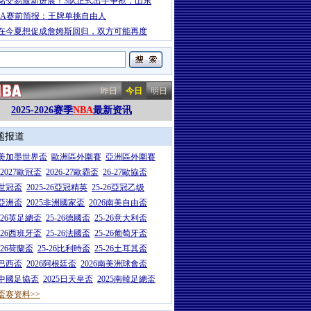
铭交易最新进展！3队正式出手争抢，山东
BA赛前简报：王牌单挑自由人
在今夏想促成詹姆斯回归，双方可能再度
昨日
今日
明日
2025-2026赛季
NBA
最新资讯
题报道
26美加墨世界盃
歐洲區外圍賽
亞洲區外圍賽
6-2027歐冠盃
2026-27歐霸盃
26-27歐協盃
5世冠盃
2025-26亞冠精英
25-26亞冠乙级
7亞洲盃
2025非洲國家盃
2026南美自由盃
5-26英足總盃
25-26德國盃
25-26意大利盃
5-26西班牙盃
25-26法國盃
25-26葡萄牙盃
5-26荷蘭盃
25-26比利時盃
25-26土耳其盃
6巴西盃
2026阿根廷盃
2026南美洲球會盃
6中國足協盃
2025日天皇盃
2025南韓足總盃
盃赛资料>>