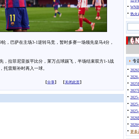
范子
WN
热火
轮，巴萨在主场3-1逆转马竞，暂时多赛一场领先皇马4分，
专
拉菲尼亚扳平比分，莱万点球踢飞，半场结束双方1-1战
，托雷斯补时再入一球。
20
202
【
分享
】 【
关闭此页
】
202
202
202
202
202
202
202
更多