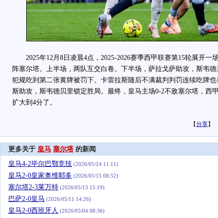
2025年12月8日凌晨4点，2025-2026赛季西甲联赛第15轮展
阵塞尔塔。上半场，两队互交白卷。下半场，萨拉戈萨助攻，斯韦德
犯规吃到第二张黄牌被罚下。卡雷拉斯随后不满裁判判罚连续吃牌也
斯助攻，斯韦德贝里锁定胜局。最终，皇马主场0-2不敌塞尔塔，西
扩大到4分了。
【
分享
】
更多关于
皇马
塞尔塔
的新闻
皇马4-2毕尔巴鄂竞技
(2026/05/24 11:11)
皇马2-0皇家奥维耶多
(2026/05/15 08:52)
塞尔塔2-3莱万特
(2026/05/13 15:19)
巴萨2-0皇马
(2026/05/11 14:26)
皇马2-0西班牙人
(2026/05/04 08:36)