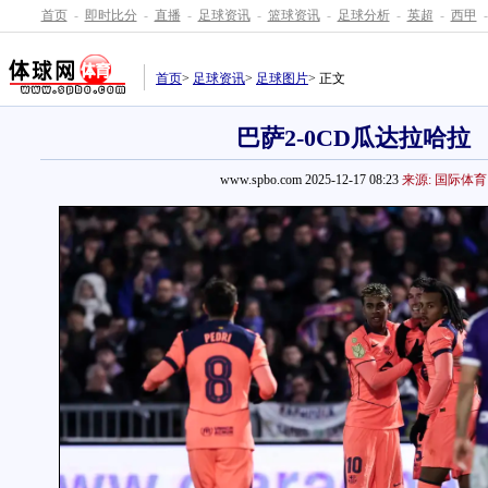
首页
-
即时比分
-
直播
-
足球资讯
-
篮球资讯
-
足球分析
-
英超
-
西甲
-
首页
>
足球资讯
>
足球图片
> 正文
巴萨2-0CD瓜达拉哈拉
www.spbo.com 2025-12-17 08:23
来源: 国际体育